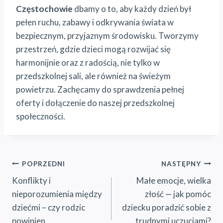
Częstochowie
dbamy o to, aby każdy dzień był
pełen ruchu, zabawy i odkrywania świata w
bezpiecznym, przyjaznym środowisku. Tworzymy
przestrzeń, gdzie dzieci mogą rozwijać się
harmonijnie oraz z radością, nie tylko w
przedszkolnej sali, ale również na świeżym
powietrzu. Zachęcamy do sprawdzenia pełnej
oferty i dołączenie do naszej przedszkolnej
społeczności.
Nawigacja
POPRZEDNI
NASTĘPNY
Konflikty i
Małe emocje, wielka
wpisu
nieporozumienia między
złość — jak pomóc
dziećmi – czy rodzic
dziecku poradzić sobie z
powinien
trudnymi uczuciami?