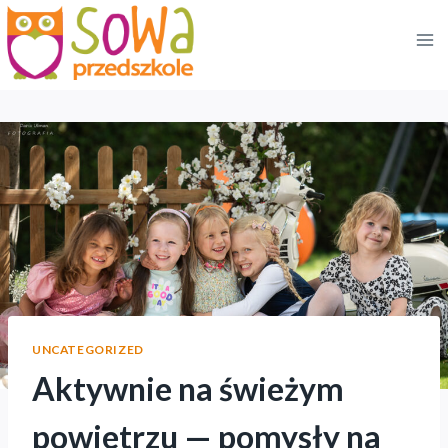
Przejdź
do
treści
UNCATEGORIZED
Aktywnie na świeżym
powietrzu — pomysły na