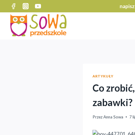
Przejdź
napisz
do
treści
ARTYKUŁY
Co zrobić,
zabawki?
Przez
Anna Sowa
7 l