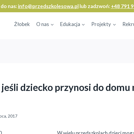
 do nas:
info@przedszkolesowa.pl
lub zadzwoń:
+48 791 9
Żłobek
O nas
Edukacja
Projekty
Rekr
 jeśli dziecko przynosi do domu 
ipca, 2017
W wielu przedszkolach dzieci mogą