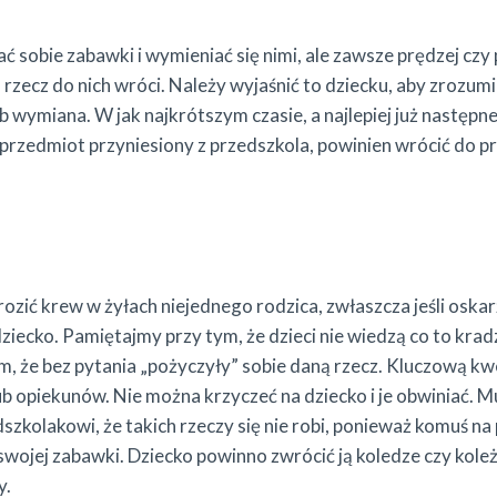
ać sobie zabawki i wymieniać się nimi, ale zawsze prędzej czy
 rzecz do nich wróci. Należy wyjaśnić to dziecku, aby zrozum
 wymiana. W jak najkrótszym czasie, a najlepiej już następneg
 przedmiot przyniesiony z przedszkola, powinien wrócić do 
zić krew w żyłach niejednego rodzica, zwłaszcza jeśli oskar
dziecko. Pamiętajmy przy tym, że dzieci nie wiedzą co to kradz
m, że bez pytania „pożyczyły” sobie daną rzecz. Kluczową kwe
ub opiekunów. Nie można krzyczeć na dziecko i je obwiniać. 
zkolakowi, że takich rzeczy się nie robi, ponieważ komuś na
swojej zabawki. Dziecko powinno zwrócić ją koledze czy koleża
y.