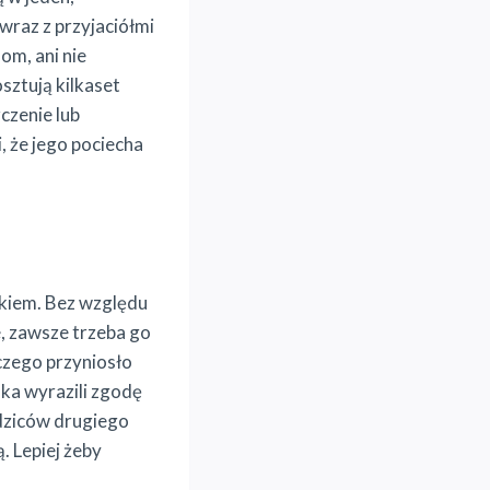
wraz z przyjaciółmi
om, ani nie
sztują kilkaset
czenie lub
, że jego pociecha
ckiem. Bez względu
le, zawsze trzeba go
czego przyniosło
ka wyrazili zgodę
odziców drugiego
. Lepiej żeby