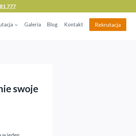
81 777
Rekrutacja
utacja
Galeria
Blog
Kontakt
nie swoje
 w jeden,