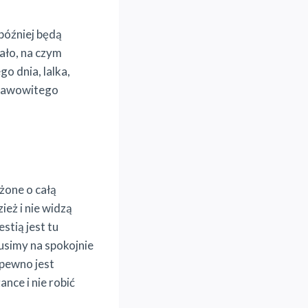
 później będą
iało, na czym
o dnia, lalka,
prawowitego
żone o całą
ież i nie widzą
stią jest tu
Musimy na spokojnie
 pewno jest
nce i nie robić