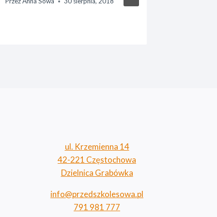
Przez
Anna Sowa
30 sierpnia, 2018
Przez
Anna 
ul. Krzemienna 14
42-221 Częstochowa
Dzielnica Grabówka
info@przedszkolesowa.pl
791 981 777