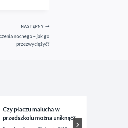
NASTĘPNY
zenia nocnego – jak go
przezwyciężyć?
Czy płaczu malucha w
Czy istn
przedszkolu można uniknąć?
placówe