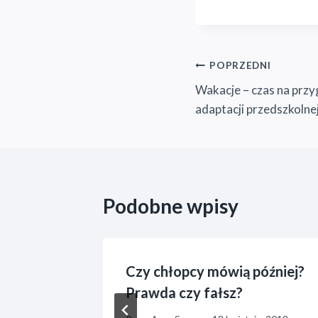
Nawigacja
POPRZEDNI
Wakacje – czas na prz
wpisu
adaptacji przedszkolne
Podobne wpisy
cko nie
Czy chłopcy mówią później?
Prawda czy fałsz?