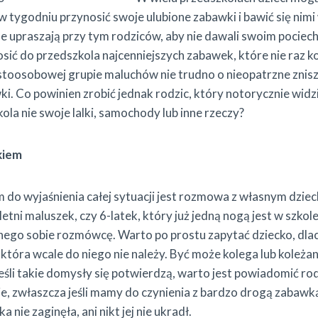
 tygodniu przynosić swoje ulubione zabawki i bawić się nimi 
le upraszają przy tym rodziców, aby nie dawali swoim pociech
osić do przedszkola najcenniejszych zabawek, które nie raz ko
stoosobowej grupie maluchów nie trudno o nieopatrzne znisz
i. Co powinien zrobić jednak rodzic, który notorycznie widzi
ola nie swoje lalki, samochody lub inne rzeczy?
kiem
do wyjaśnienia całej sytuacji jest rozmowa z własnym dzie
3-letni maluszek, czy 6-latek, który już jedną nogą jest w szko
nego sobie rozmówcę. Warto po prostu zapytać dziecko, dla
tóra wcale do niego nie należy. Być może kolega lub koleżan
 Jeśli takie domysły się potwierdzą, warto jest powiadomić r
ie, zwłaszcza jeśli mamy do czynienia z bardzo drogą zabawką
a nie zaginęła, ani nikt jej nie ukradł.