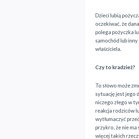
Dzieci lubią pożycz
oczekiwać, że dana
polega pożyczka lub
samochód lub inny
właściciela.
Czy to kradzież?
To słowo może zmro
sytuację jest jego 
niczego złego w ty
reakcja rodziców l
wytłumaczyć przeds
przykro, że nie ma 
więcej takich rzecz