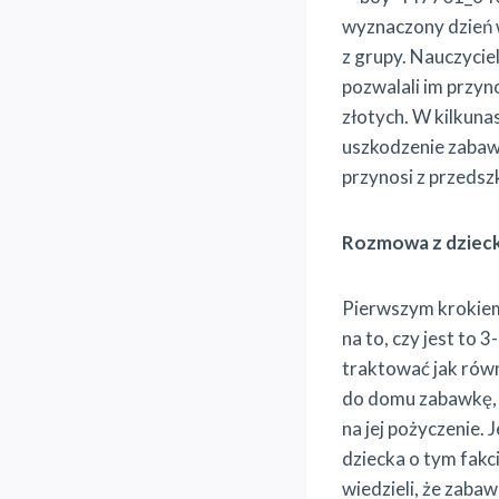
wyznaczony dzień w
z grupy. Nauczycie
pozwalali im przyn
złotych. W kilkuna
uszkodzenie zabawk
przynosi z przedszk
Rozmowa z dziec
Pierwszym krokiem 
na to, czy jest to 
traktować jak rów
do domu zabawkę, k
na jej pożyczenie.
dziecka o tym fakc
wiedzieli, że zabawk