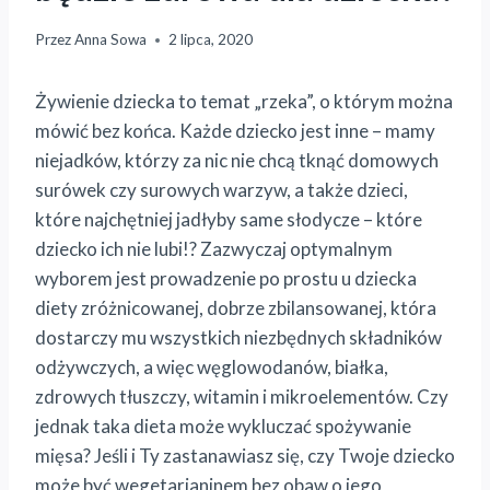
Przez
Anna Sowa
2 lipca, 2020
Żywienie dziecka to temat „rzeka”, o którym można
mówić bez końca. Każde dziecko jest inne – mamy
niejadków, którzy za nic nie chcą tknąć domowych
surówek czy surowych warzyw, a także dzieci,
które najchętniej jadłyby same słodycze – które
dziecko ich nie lubi!? Zazwyczaj optymalnym
wyborem jest prowadzenie po prostu u dziecka
diety zróżnicowanej, dobrze zbilansowanej, która
dostarczy mu wszystkich niezbędnych składników
odżywczych, a więc węglowodanów, białka,
zdrowych tłuszczy, witamin i mikroelementów. Czy
jednak taka dieta może wykluczać spożywanie
mięsa? Jeśli i Ty zastanawiasz się, czy Twoje dziecko
może być wegetarianinem bez obaw o jego