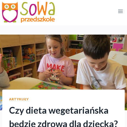
Przejdź
do
treści
ARTYKUŁY
Czy dieta wegetariańska
będzie zdrowa dla dziecka?