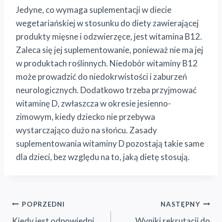
Jedyne, co wymaga suplementacji w diecie
wegetariańskiej w stosunku do diety zawierającej
produkty mięsne i odzwierzęce, jest witamina B12.
Zaleca się jej suplementowanie, ponieważ nie ma jej
w produktach roślinnych. Niedobór witaminy B12
może prowadzić do niedokrwistości i zaburzeń
neurologicznych. Dodatkowo trzeba przyjmować
witaminę D, zwłaszcza w okresie jesienno-
zimowym, kiedy dziecko nie przebywa
wystarczająco dużo na słońcu. Zasady
suplementowania witaminy D pozostają takie same
dla dzieci, bez względu na to, jaką dietę stosują.
Nawigacja
POPRZEDNI
NASTĘPNY
Kiedy jest odpowiedni
Wyniki rekrutacji do