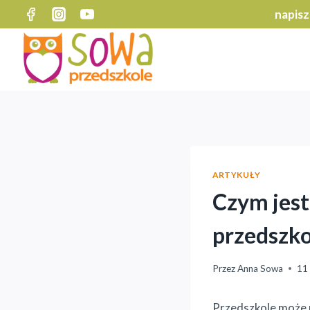
Przejdź
napisz
do
treści
ARTYKUŁY
Czym jest
przedszk
Przez
Anna Sowa
11 
Przedszkole może p