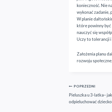
konieczność. Nie n
wykonać zadanie, p
W planie daltoński
które powinny być 
nauczyć się współp
Uczy to tolerancj
Założenia planu da
rozwoju społeczne
Nawigacja
POPRZEDNI
Pieluszka u 3-latka– ja
wpisu
odpieluchować dziecko