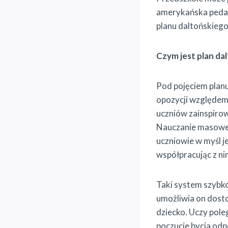
amerykańska pedag
planu daltońskiego
Czym jest plan da
Pod pojęciem planu
opozycji względem
uczniów zainspiro
Nauczanie masowe w
uczniowie w myśl j
współpracując z ni
Taki system szybko
umożliwia on dost
dziecko. Uczy pole
poczucie bycia odp