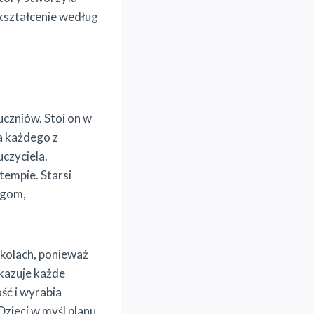
kształcenie według
czniów. Stoi on w
a każdego z
czyciela.
tempie. Starsi
egom,
zkolach, ponieważ
kazuje każde
ść i wyrabia
zieci w myśl planu