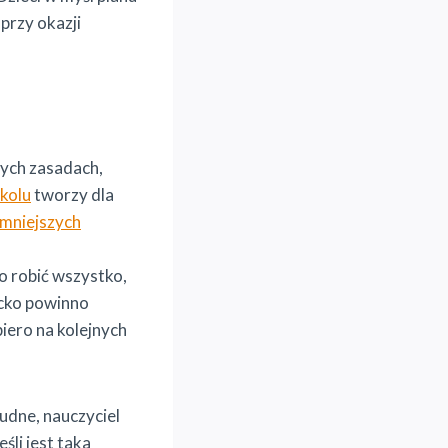
przy okazji
nych zasadach,
kolu
tworzy dla
mniejszych
o robić wszystko,
ecko powinno
iero na kolejnych
udne, nauczyciel
li jest taka