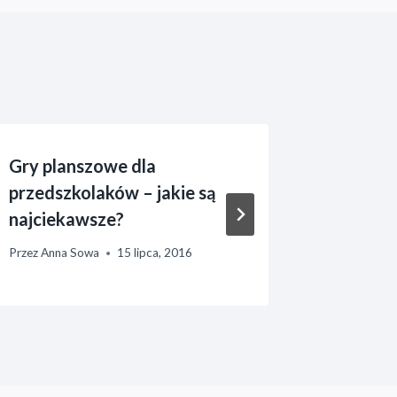
Gry planszowe dla
Jesienn
przedszkolaków – jakie są
przedsz
najciekawsze?
Przez
Anna 
Przez
Anna Sowa
15 lipca, 2016