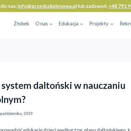
 do nas:
info@przedszkolesowa.pl
lub zadzwoń:
+48 791 9
Żłobek
O nas
Edukacja
Projekty
Rekr
 system daltoński w nauczaniu
olnym?
października, 2019
rowadzić edukację dzieci według tzw. planu daltońskiego, 