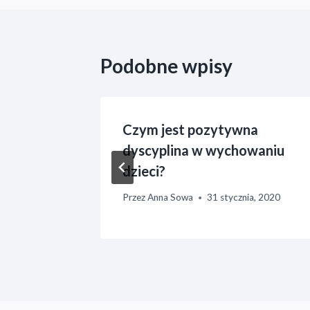
Podobne wpisy
gielski
Czym jest pozytywna
dyscyplina w wychowaniu
dzieci?
a, 2015
Przez
Anna Sowa
31 stycznia, 2020