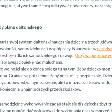
mują inicjatywę i same chcą odkrywać nowe rzeczy, ucząc się 
.
dy planu daltońskiego
arła swój system daltoński nauczania dzieci na trzech głów
wolności, samodzielności i współpracy. Nauczyciel w
przedsz
rzestrzeń dla ich samodzielnego rozwoju.
Uczy współpracy w 
as sprawując opiekę nad maluchami.
 wolności nie do końca polega tu na tym, żeby dziecko mogł
doba. Granice są potrzebne, żeby poczuć się bezpiecznie. Dzi
yć odpowiedzialnym za siebie, ale to można zastosować dop
iekoniecznie u najmłodszych przedszkolaków.
amodzielne wykonywanie zadań staje się dla dziecka zbyt tr
aby mu pomóc, dać wskazówki do wykonania oraz wesprzeć, jeś