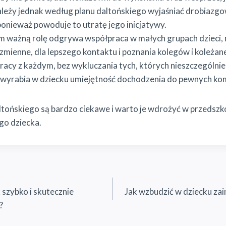
ależy jednak według planu daltońskiego wyjaśniać drobiazgo
onieważ powoduje to utratę jego inicjatywy.
m ważną rolę odgrywa współpraca w małych grupach dzieci, n
zmienne, dla lepszego kontaktu i poznania kolegów i koleżan
racy z każdym, bez wykluczania tych, których nieszczególnie
i i wyrabia w dziecku umiejętność dochodzenia do pewnych k
ltońskiego są bardzo ciekawe i warto je wdrożyć w przedszko
go dziecka.
k szybko i skutecznie
Jak wzbudzić w dziecku za
?