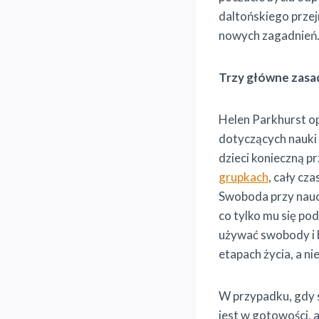
daltońskiego przej
nowych zagadnień
Trzy główne zasa
Helen Parkhurst op
dotyczących nauki 
dzieci konieczną p
grupkach
, cały cz
Swoboda przy nauce
co tylko mu się po
używać swobody i b
etapach życia, a n
W przypadku, gdy s
jest w gotowości, 