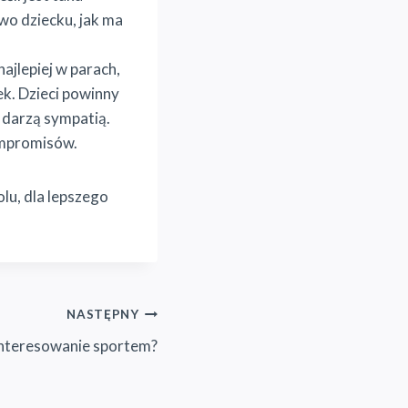
wo dziecku, jak ma
ajlepiej w parach,
ek. Dzieci powinny
 darzą sympatią.
ompromisów.
lu, dla lepszego
NASTĘPNY
interesowanie sportem?