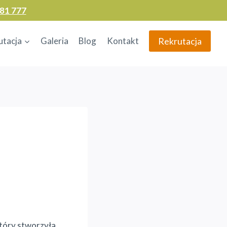
81 777
Rekrutacja
utacja
Galeria
Blog
Kontakt
który stworzyła