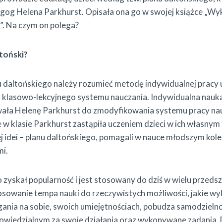
og Helena Parkhurst. Opisała ona go w swojej książce „Wy
”. Na czym on polega?
ltoński?
 daltońskiego należy rozumieć metodę indywidualnej pracy u
 klasowo-lekcyjnego systemu nauczania. Indywidualna nauk
wała Helenę Parkhurst do zmodyfikowania systemu pracy nau
 klasie Parkhurst zastąpiła uczeniem dzieci w ich własnym 
ej idei – planu daltońskiego, pomagali w nauce młodszym kol
mi.
 zyskał popularność i jest stosowany do dziś w wielu przeds
osowanie tempa nauki do rzeczywistych możliwości, jakie wy
gania na sobie, swoich umiejętnościach, pobudza samodzielno
owiedzialnym za swoje działania oraz wykonywane zadania. D