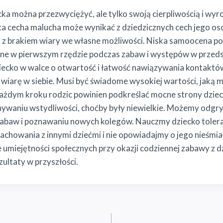
cka można przezwyciężyć, ale tylko swoją cierpliwością i wyr
a cecha malucha może wynikać z dziedzicznych cech jego oso
 z brakiem wiary we własne możliwości. Niska samoocena po
iane w pierwszym rzędzie podczas zabaw i występów w prze
cko w walce o otwartość i łatwość nawiązywania kontaktów z
wiarę w siebie. Musi być świadome wysokiej wartości, jaką 
ażdym kroku rodzic powinien podkreślać mocne strony dzieck
nywaniu wstydliwości, choćby były niewielkie. Możemy odgr
u zabaw i poznawaniu nowych kolegów. Nauczmy dziecko toleranc
chowania z innymi dziećmi i nie opowiadajmy o jego nieśmi
e umiejętności społecznych przy okazji codziennej zabawy z 
zultaty w przyszłości.