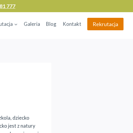
81 777
Rekrutacja
utacja
Galeria
Blog
Kontakt
zkola, dziecko
cko jest z natury