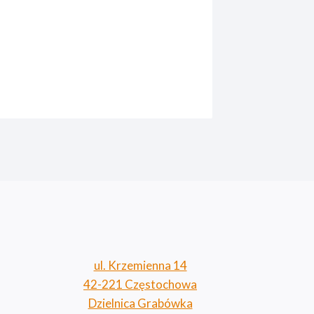
Jak wyb
przedszk
porady
Przez
Anna 
ul. Krzemienna 14
42-221 Częstochowa
Dzielnica Grabówka