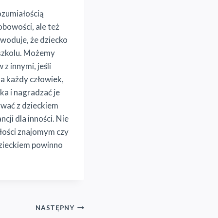
ozumiałością
bowości, ale też
woduje, że dziecko
dszkolu. Możemy
 innymi, jeśli
ma każdy człowiek,
a i nagradzać je
ywać z dzieckiem
ji dla inności. Nie
ałości znajomym czy
dzieckiem powinno
NASTĘPNY