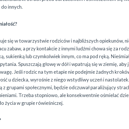
 do innych.
miałość?
zuje się w towarzystwie rodziców i najbliższych opiekunów, n
cu zabaw, a przy kontakcie z innymi ludźmi chowa się za rodz
ą, sukienką lub czymkolwiek innym, co ma pod ręką. Nieśmiałe
pytania. Spuszczają głowę w dół i wpatrują się w ziemię, aby 
uwagę. Jeśli rodzic na tym etapie nie podejmie żadnych krokó
ość u dziecka, wyrośnie z niego wstydliwy uczeń i nastolatek
ją z grupami społecznymi, będzie odczuwał paraliżujący strac
ieniami. Trzeba stopniowo, ale konsekwentnie ośmielać dzie
o życia w grupie rówieśniczej.
?