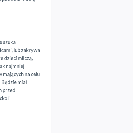
ie szuka
icami, lub zakrywa
 dzieci milczą,
jak najmniej
w mających na celu
. Będzie miał
h przed
cko i