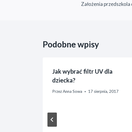
Założenia przedszkola
wpisu
Podobne wpisy
w
Jak wybrać filtr UV dla
ycznym
dziecka?
a, 2015
Przez
Anna Sowa
17 sierpnia, 2017