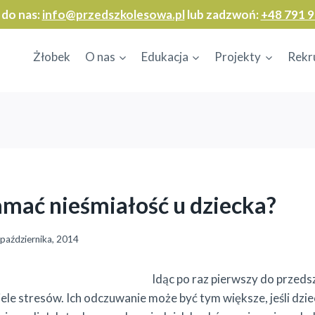
 do nas:
info@przedszkolesowa.pl
lub zadzwoń:
+48 791 9
Żłobek
O nas
Edukacja
Projekty
Rekr
amać nieśmiałość u dziecka?
października, 2014
Idąc po raz pierwszy do przeds
ele stresów. Ich odczuwanie może być tym większe, jeśli dzie