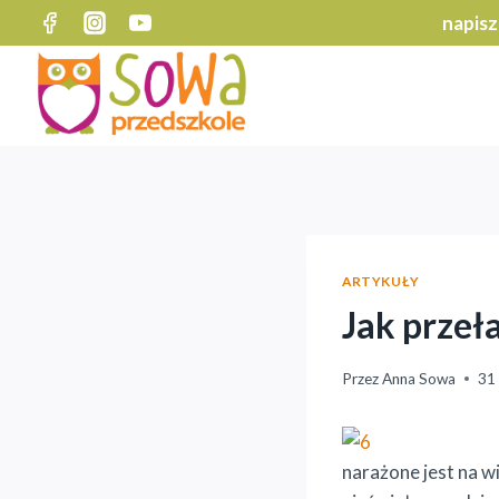
Przejdź
napisz
do
treści
ARTYKUŁY
Jak przeł
Przez
Anna Sowa
31 
narażone jest na wi