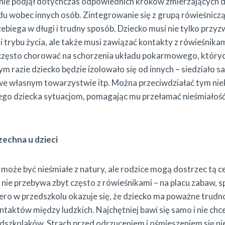
c nie podjął dotychczas odpowiednich kroków zmierzających 
ydu wobec innych osób. Zintegrowanie się z grupą rówieśnicz
ebiega w długi i trudny sposób. Dziecko musi nie tylko przyz
rybu życia, ale także musi zawiązać kontakty z rówieśnikami.
 często chorować na schorzenia układu pokarmowego, który
m razie dziecko będzie izolowało się od innych – siedziało sa
 we własnym towarzystwie itp. Można przeciwdziałać tym ni
ego dziecka sytuacjom, pomagając mu przełamać nieśmiałość
echna u dzieci
o może być nieśmiałe z natury, ale rodzice mogą dostrzec tą
o nie przebywa zbyt często z rówieśnikami – na placu zabaw, 
ero w przedszkolu okazuje się, że dziecko ma poważne trudno
aktów między ludzkich. Najchętniej bawi się samo i nie chce
szkolaków. Strach przed odrzuceniem i ośmieszeniem się ni