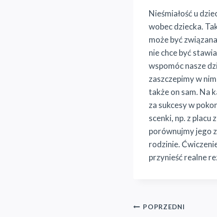
Nieśmiałość u dzie
wobec dziecka. Tak
może być związana
nie chce być staw
wspomóc nasze dzie
zaszczepimy w nim 
także on sam. Na k
za sukcesy w poko
scenki, np. z plac
porównujmy jego za
rodzinie. Ćwiczeni
przynieść realne re
Nawigacja
POPRZEDNI