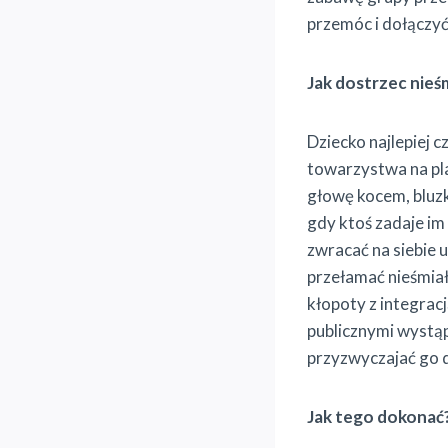
przemóc i dołączyć
Jak dostrzec nieś
Dziecko najlepiej c
towarzystwa na pla
głowę kocem, bluzk
gdy ktoś zadaje im 
zwracać na siebie 
przełamać nieśmiał
kłopoty z integrac
publicznymi wystąp
przyzwyczajać go d
Jak tego dokonać