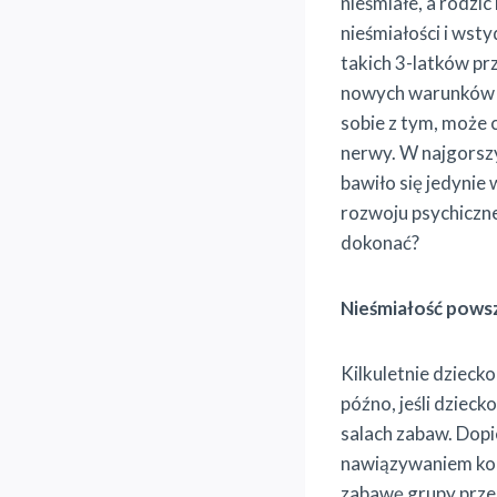
nieśmiałe, a rodzi
nieśmiałości i wst
takich 3-latków prz
nowych warunków i t
sobie z tym, może
nerwy. W najgorszy
bawiło się jedynie
rozwoju psychiczn
dokonać?
Nieśmiałość powsz
Kilkuletnie dzieck
późno, jeśli dzieck
salach zabaw. Dopi
nawiązywaniem kont
zabawę grupy przed