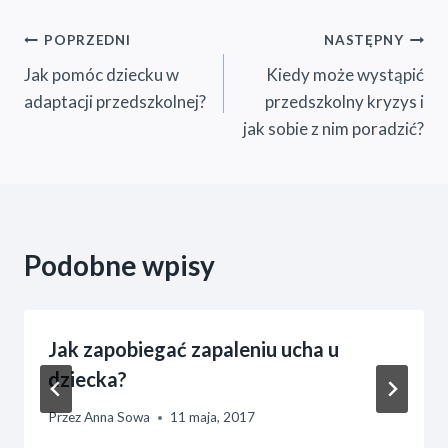
Nawigacja
POPRZEDNI
NASTĘPNY
Jak pomóc dziecku w
Kiedy może wystąpić
wpisu
adaptacji przedszkolnej?
przedszkolny kryzys i
jak sobie z nim poradzić?
Podobne wpisy
Jak zapobiegać zapaleniu ucha u
dziecka?
Przez
Anna Sowa
11 maja, 2017