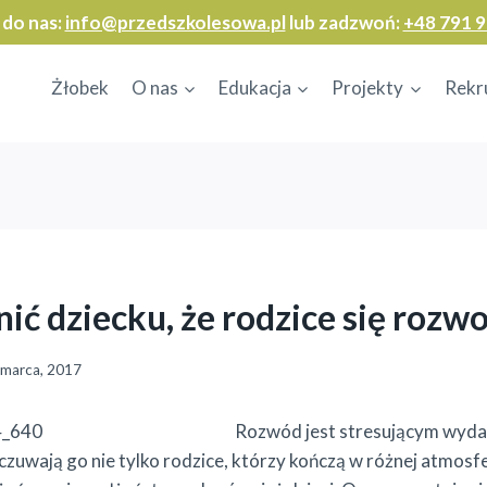
 do nas:
info@przedszkolesowa.pl
lub zadzwoń:
+48 791 9
Żłobek
O nas
Edukacja
Projekty
Rekr
nić dziecku, że rodzice się rozw
 marca, 2017
Rozwód jest stresującym wyda
zuwają go nie tylko rodzice, którzy kończą w różnej atmosfer