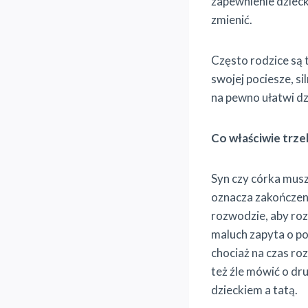
zapewnienie dziecka
zmienić.
Często rodzice są 
swojej pociesze, s
na pewno ułatwi dz
Co właściwie trze
Syn czy córka musz
oznacza zakończeni
rozwodzie, aby roz
maluch zapyta o po
chociaż na czas ro
też źle mówić o dr
dzieckiem a tatą.