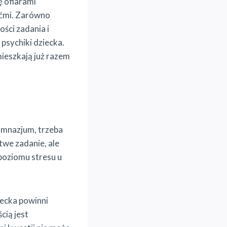
ę ofiarami
ećmi. Zarówno
ości zadania i
psychiki dziecka.
ieszkają już razem
imnazjum, trzeba
twe zadanie, ale
poziomu stresu u
iecka powinni
cią jest