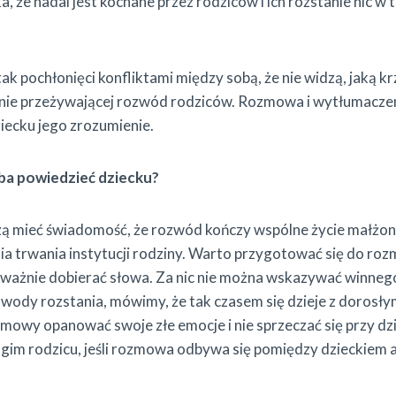
, że nadal jest kochane przez rodziców i ich rozstanie nic w t
tak pochłonięci konfliktami między sobą, że nie widzą, jaką 
ilnie przeżywającej rozwód rodziców. Rozmowa i wytłumacze
iecku jego zrozumienie.
ba powiedzieć dziecku?
ą mieć świadomość, że rozwód kończy wspólne życie małżonk
a trwania instytucji rodziny. Warto przygotować się do ro
ważnie dobierać słowa. Za nic nie można wskazywać winnego
wody rozstania, mówimy, że tak czasem się dzieje z dorosłym
zmowy opanować swoje złe emocje i nie sprzeczać się przy d
ugim rodzicu, jeśli rozmowa odbywa się pomiędzy dzieckiem