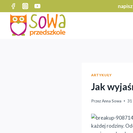
Przejdź
napisz
do
treści
ARTYKUŁY
Jak wyjaś
Przez
Anna Sowa
31
każdej rodziny. Odc