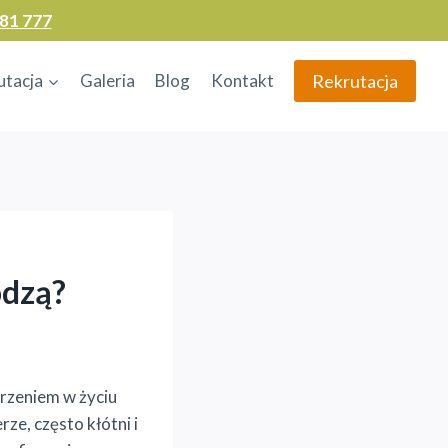
81 777
Rekrutacja
utacja
Galeria
Blog
Kontakt
odzą?
rzeniem w życiu
ze, często kłótni i