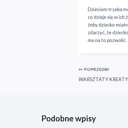
Dzieciom trzeba m
co dzieje się w ic
żeby dziecko miało
zdarzyć, że dzieck
mu na to pozwolić.
Nawigacja
POPRZEDNI
WARSZTATY KREATY
wpisu
Podobne wpisy