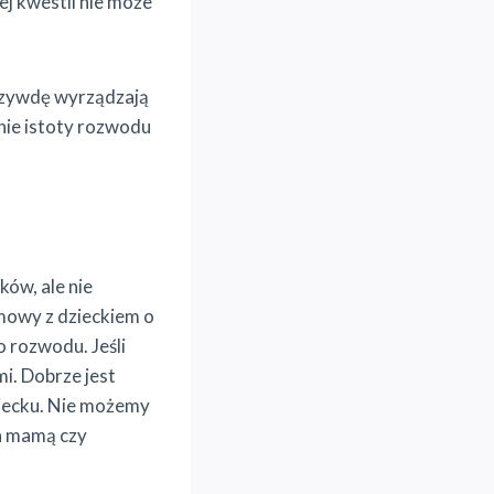
ej kwestii nie może
krzywdę wyrządzają
nie istoty rozwodu
ów, ale nie
zmowy z dzieckiem o
 rozwodu. Jeśli
i. Dobrze jest
ziecku. Nie możemy
 a mamą czy