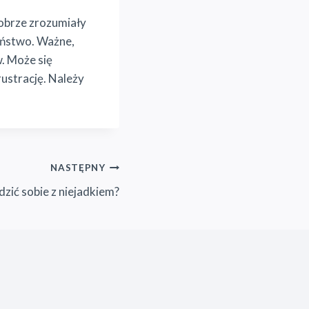
obrze zrozumiały
żeństwo. Ważne,
w. Może się
rustrację. Należy
NASTĘPNY
dzić sobie z niejadkiem?