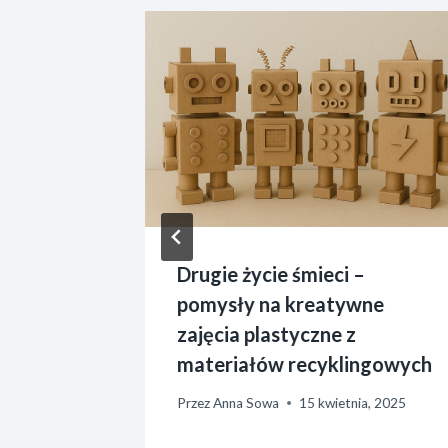
iałość u
rnika, 2014
Drugie życie śmieci –
pomysły na kreatywne
zajęcia plastyczne z
materiałów recyklingowych
Przez
Anna Sowa
15 kwietnia, 2025