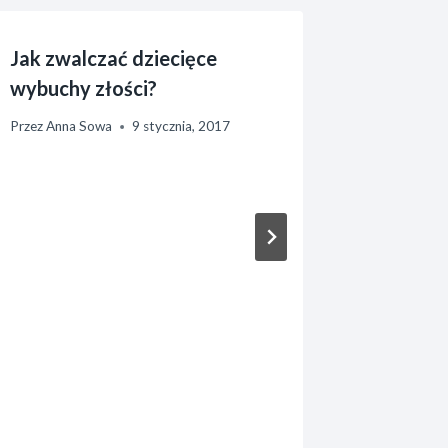
Jak zwalczać dziecięce
Jakie łó
wybuchy złości?
noworod
Przez
Anna Sowa
9 stycznia, 2017
Przez
Anna 