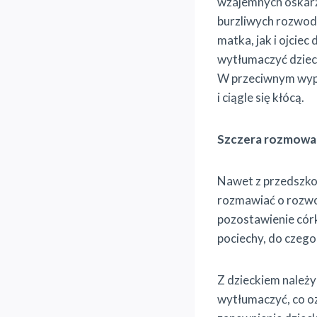
wzajemnych oskarże
burzliwych rozwod
matka, jak i ojciec
wytłumaczyć dzieck
W przeciwnym wypad
i ciągle się kłócą.
Szczera rozmowa 
Nawet z przedszko
rozmawiać o rozwod
pozostawienie córk
pociechy, do czego
Z dzieckiem należy
wytłumaczyć, co ozn