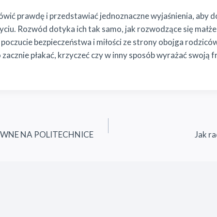
ówić prawdę i przedstawiać jednoznaczne wyjaśnienia, aby d
h życiu. Rozwód dotyka ich tak samo, jak rozwodzące się mał
 poczucie bezpieczeństwa i miłości ze strony obojga rodzicó
o zacznie płakać, krzyczeć czy w inny sposób wyrażać swoją f
WNE NA POLITECHNICE
Jak ra