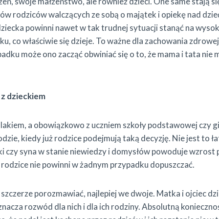
ń, swoje małżeństwo, ale również dzieci. One same stają si
ów rodziców walczących ze sobą o majątek i opiekę nad dzi
 dziecka powinni nawet w tak trudnej sytuacji stanąć na wysok
u, co właściwie się dzieje. To ważne dla zachowania zdrowej 
ku może ono zacząć obwiniać się o to, że mama i tata nie m
z dzieckiem
lakiem, a obowiązkowo z uczniem szkoły podstawowej czy g
zie, kiedy już rodzice podejmują taką decyzję. Nie jest to ła
i czy syna w stanie niewiedzy i domysłów powoduje wzrost 
 rodzice nie powinni w żadnym przypadku dopuszczać.
 szczerze porozmawiać, najlepiej we dwoje. Matka i ojciec dz
acza rozwód dla nich i dla ich rodziny. Absolutną koniecznoś