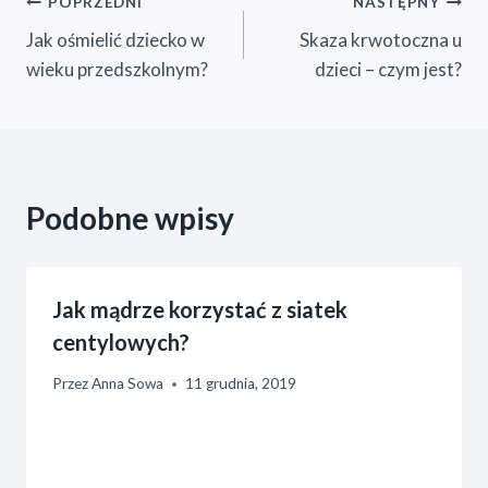
Nawigacja
POPRZEDNI
NASTĘPNY
Jak ośmielić dziecko w
Skaza krwotoczna u
wpisu
wieku przedszkolnym?
dzieci – czym jest?
Podobne wpisy
Jak mądrze korzystać z siatek
centylowych?
Przez
Anna Sowa
11 grudnia, 2019