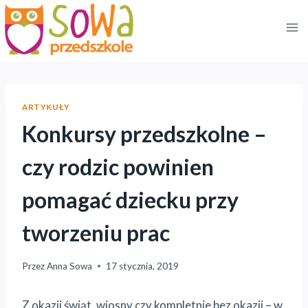
Przejdź
do
treści
ARTYKUŁY
Konkursy przedszkolne –
czy rodzic powinien
pomagać dziecku przy
tworzeniu prac
Przez
Anna Sowa
17 stycznia, 2019
Z okazji świąt, wiosny czy kompletnie bez okazji – w