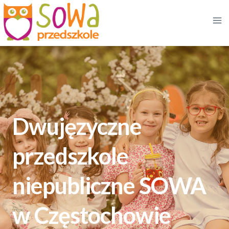
Przejdź
do
treści
Dwujęzyczne
przedszkole
niepubliczne SOWA
w Częstochowie