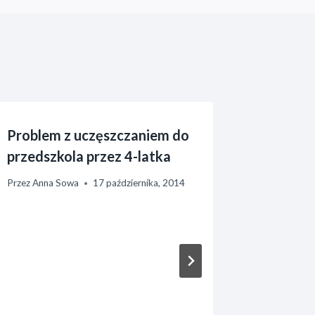
Problem z uczęszczaniem do
Dwujęzy
przedszkola przez 4-latka
społecz
przewa
Przez
Anna Sowa
17 października, 2014
Przez
Anna 