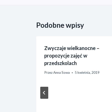
Podobne wpisy
bka
Zwyczaje wielkanocne –
zepione
propozycje zajęć w
przedszkolach
a, 2015
Przez
Anna Sowa
5 kwietnia, 2019