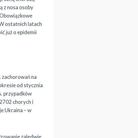
ną z nosa osoby
e. Obowiązkowe
W ostatnich latach
ć już o epidemii
. zachorowań na
okresie od stycznia
s. przypadków
 2702 chorych i
e Ukraina – w
strowanie zaledwie