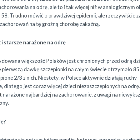
horowania na odrę, ale to i tak więcej niż w analogicznym o
ko 58. Trudno mówić o prawdziwej epidemii, ale rzeczywiście 
 zachorowań na tę groźną chorobę zakaźną.
ci starsze narażone na odrę
ydowana większość Polaków jest chronionych przed odrą dzi
pierwszą dawkę szczepionki na całym świecie otrzymało 85 p
pione 2/3 z nich. Niestety, w Polsce aktywnie działają ruchy
 dlatego jest coraz więcej dzieci niezaszczepionych na odrę
st narażone najbardziej na zachorowanie, z uwagi na niewyks
zny.
rę?
bjawia się ostrym bólem gardła, katarem, gorączką, suchym