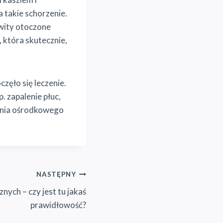
 takie schorzenie.
kwity otoczone
 która skutecznie,
zęło się leczenie.
. zapalenie płuc,
enia ośrodkowego
NASTĘPNY
ych – czy jest tu jakaś
prawidłowość?