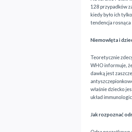
128 przypadków zac
kiedy było ich tyl
tendencja rosnąca
Niemowlęta i dzie
Teoretycznie zdec
WHO informuje, że 
dawką jest zaszcze
antyszczepionkowe,
właśnie dziecko je
układ immunologic
Jak rozpoznać od
Odra początkowo o