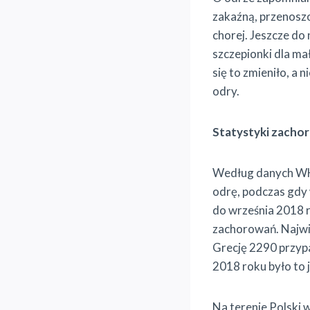
zakaźną, przenoszo
chorej. Jeszcze d
szczepionki dla ma
się to zmieniło, a
odry.
Statystyki zacho
Według danych WH
odrę, podczas gdy 
do września 2018 
zachorowań. Najwię
Grecję 2290 przyp
2018 roku było to 
Na terenie Polski 