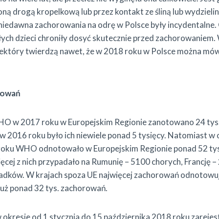
ną drogą kropelkową lub przez kontakt ze śliną lub wydzieli
o niedawna zachorowania na odrę w Polsce były incydentaln
łych dzieci chroniły dosyć skutecznie przed zachorowaniem. 
 niektóry twierdzą nawet, że w 2018 roku w Polsce można mówi
rowań
O w 2017 roku w Europejskim Regionie zanotowano 24 tys
w 2016 roku było ich niewiele ponad 5 tysięcy. Natomiast w 
roku WHO odnotowało w Europejskim Regionie ponad 52 ty
cej z nich przypadało na Rumunię – 5100 chorych, Francję –
adków. W krajach spoza UE najwięcej zachorowań odnotowuj
już ponad 32 tys. zachorowań.
w okresie od 1 stycznia do 15 października 2018 roku zareje