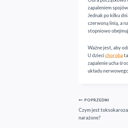
zapaleniem spojówe
Jednak po kilku dn
czerwoną linią, a 
stopniowo obejmuje
Ważne jest, aby od
U dzieci
choroba
ta
zapalenie ucha śr
układu nerwowego 
Nawigacja
POPRZEDNI
Czym jest toksokaroza i
wpisu
narażone?