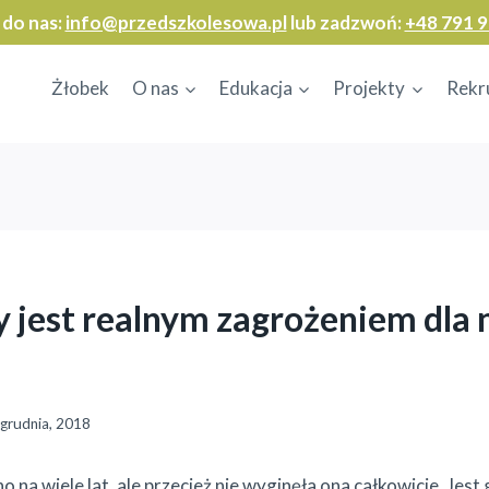
 do nas:
info@przedszkolesowa.pl
lub zadzwoń:
+48 791 9
Żłobek
O nas
Edukacja
Projekty
Rekr
y jest realnym zagrożeniem dla 
 grudnia, 2018
 na wiele lat, ale przecież nie wyginęła ona całkowicie. Jes