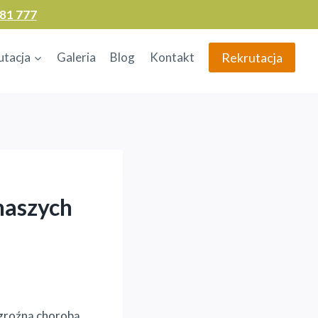
81 777
Rekrutacja
utacja
Galeria
Blog
Kontakt
naszych
t groźną chorobą