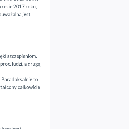
kresie 2017 roku,
zauważalna jest
ęki szczepieniom.
roc. ludzi, a drugą
. Paradoksalnie to
ztałcony całkowicie
 kaszlem i