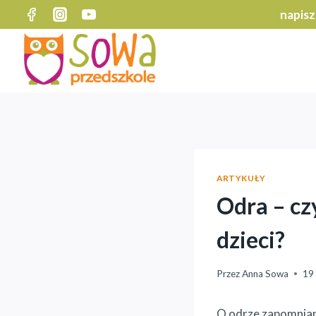
Przejdź
napisz
do
treści
ARTYKUŁY
Odra – cz
dzieci?
Przez
Anna Sowa
19
O odrze zapomniano