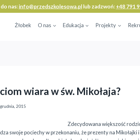
 do nas:
info@przedszkolesowa.pl
lub zadzwoń:
+48 791 9
Żłobek
O nas
Edukacja
Projekty
Rekr
eciom wiara w św. Mikołaja?
 grudnia, 2015
Zdecydowana większość rodzic
dza swoje pociechy w przekonaniu, że prezenty na Mikołajki 