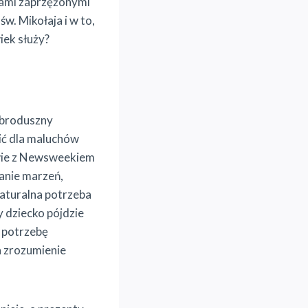
niami zaprzężonymi
św. Mikołaja i w to,
iek służy?
dobroduszny
wić dla maluchów
owie z Newsweekiem
janie marzeń,
aturalna potrzeba
y dziecko pójdzie
a potrzebę
a zrozumienie