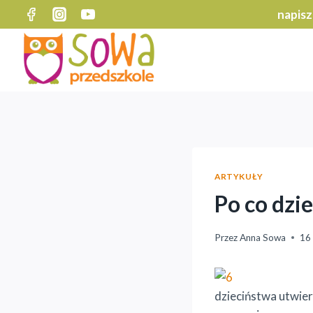
Przejdź
napisz
do
treści
ARTYKUŁY
Po co dzi
Przez
Anna Sowa
16
dzieciństwa utwier