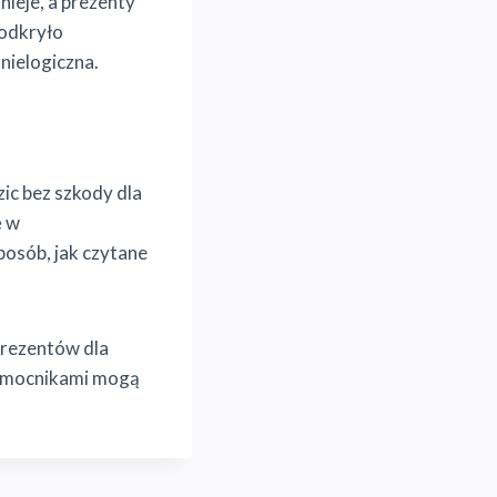
nieje, a prezenty
 odkryło
 nielogiczna.
ic bez szkody dla
ę w
sposób, jak czytane
prezentów dla
pomocnikami mogą