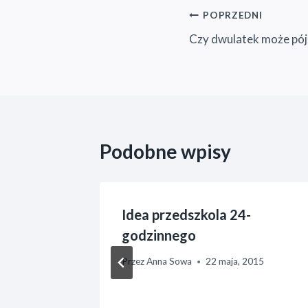
Nawigacja
POPRZEDNI
Czy dwulatek może pój
wpisu
Podobne wpisy
si mieć
Idea przedszkola 24-
na
godzinnego
ci
Przez
Anna Sowa
22 maja, 2015
ą
20