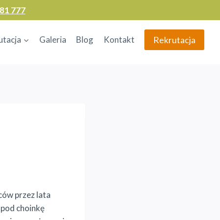
81 777
Rekrutacja
utacja
Galeria
Blog
Kontakt
ów przez lata
i pod choinkę