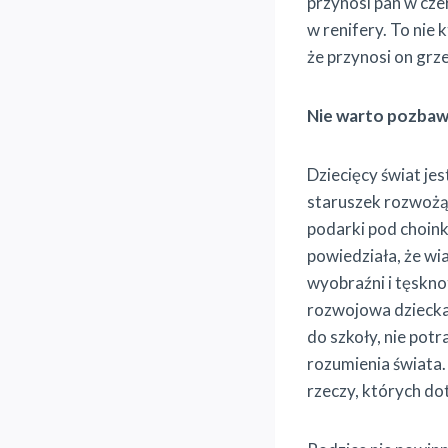
przynosi pan w cze
w renifery. To nie k
że przynosi on gr
Nie warto pozbaw
Dziecięcy świat jes
staruszek rozwożąc
podarki pod choin
powiedziała, że wi
wyobraźni i tęskn
rozwojowa dziecka 
do szkoły, nie potr
rozumienia świata.
rzeczy, których do