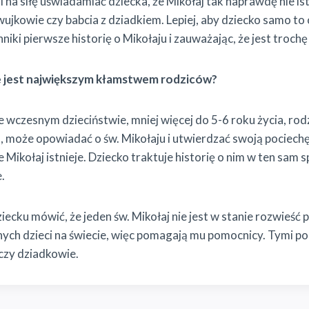
 na siłę uświadamiać dziecka, że Mikołaj tak naprawdę nie ist
i wujkowie czy babcia z dziadkiem. Lepiej, aby dziecko samo to
niki pierwsze historię o Mikołaju i zauważając, że jest trochę
ie jest największym kłamstwem rodziców?
wczesnym dzieciństwie, mniej więcej do 5-6 roku życia, rodz
, może opowiadać o św. Mikołaju i utwierdzać swoją pociech
 Mikołaj istnieje. Dziecko traktuje historię o nim w ten sam 
e.
ecku mówić, że jeden św. Mikołaj nie jest w stanie rozwieść 
nych dzieci na świecie, więc pomagają mu pomocnicy. Tymi 
czy dziadkowie.