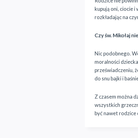
Rodzice nie powinni
kupują oni, ciocie 
rozkładając na czyn
Czy św. Mikołaj n
Nic podobnego. We 
moralności dziecka
przeświadczeniu, że
do snu bajki i baśni
Z czasem można dzi
wszystkich grzecz
być nawet rodzice 