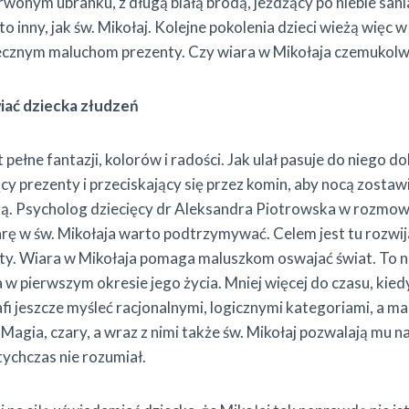
rwonym ubranku, z długą białą brodą, jeżdżący po niebie sa
to inny, jak św. Mikołaj. Kolejne pokolenia dzieci wieżą więc w 
zecznym maluchom prezenty. Czy wiara w Mikołaja czemukolw
iać dziecka złudzeń
t pełne fantazji, kolorów i radości. Jak ulał pasuje do niego 
y prezenty i przeciskający się przez komin, aby nocą zosta
ką. Psycholog dziecięcy dr Aleksandra Piotrowska w rozm
arę w św. Mikołaja warto podtrzymywać. Celem jest tu rozwi
oty. Wiara w Mikołaja pomaga maluszkom oswajać świat. To n
w pierwszym okresie jego życia. Mniej więcej do czasu, kied
afi jeszcze myśleć racjonalnymi, logicznymi kategoriami, a m
 Magia, czary, a wraz z nimi także św. Mikołaj pozwalają mu n
tychczas nie rozumiał.