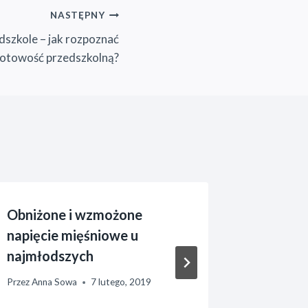
NASTĘPNY
dszkole – jak rozpoznać
otowość przedszkolną?
Obniżone i wzmożone
Wspomag
napięcie mięśniowe u
logoped
najmłodszych
biofeed
Przez
Anna Sowa
7 lutego, 2019
Przez
Anna 