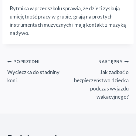
Rytmika w przedszkolu sprawia, że dzieci zyskują
umiejętność pracy w grupie, grają na prostych
instrumentach muzycznych i mają kontakt z muzyką
na żywo.
Nawigacja
POPRZEDNI
NASTĘPNY
Wycieczka do stadniny
Jak zadbać o
wpisu
koni.
bezpieczeństwo dziecka
podczas wyjazdu
wakacyjnego?