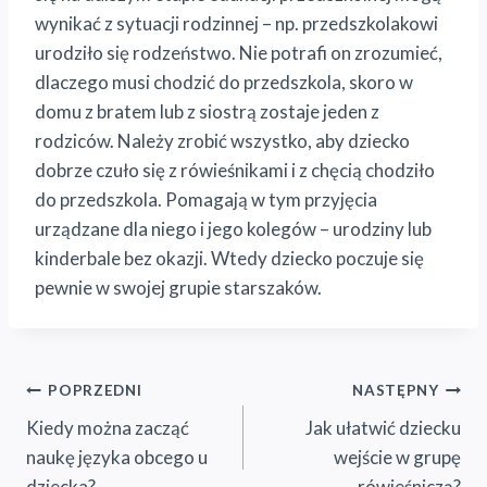
wynikać z sytuacji rodzinnej – np. przedszkolakowi
urodziło się rodzeństwo. Nie potrafi on zrozumieć,
dlaczego musi chodzić do przedszkola, skoro w
domu z bratem lub z siostrą zostaje jeden z
rodziców. Należy zrobić wszystko, aby dziecko
dobrze czuło się z rówieśnikami i z chęcią chodziło
do przedszkola. Pomagają w tym przyjęcia
urządzane dla niego i jego kolegów – urodziny lub
kinderbale bez okazji. Wtedy dziecko poczuje się
pewnie w swojej grupie starszaków.
Nawigacja
POPRZEDNI
NASTĘPNY
Kiedy można zacząć
Jak ułatwić dziecku
wpisu
naukę języka obcego u
wejście w grupę
dziecka?
rówieśniczą?