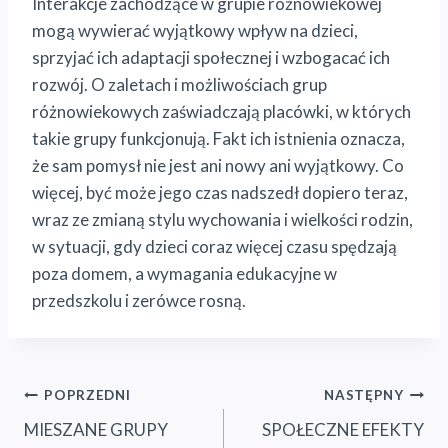
Interakcje zachodzące w grupie różnowiekowej
mogą wywierać wyjątkowy wpływ na dzieci,
sprzyjać ich adaptacji społecznej i wzbogacać ich
rozwój. O zaletach i możliwościach grup
różnowiekowych zaświadczają placówki, w których
takie grupy funkcjonują. Fakt ich istnienia oznacza,
że sam pomysł nie jest ani nowy ani wyjątkowy. Co
więcej, być może jego czas nadszedł dopiero teraz,
wraz ze zmianą stylu wychowania i wielkości rodzin,
w sytuacji, gdy dzieci coraz więcej czasu spędzają
poza domem, a wymagania edukacyjne w
przedszkolu i zerówce rosną.
Nawigacja
POPRZEDNI
NASTĘPNY
MIESZANE GRUPY
SPOŁECZNE EFEKTY
wpisu