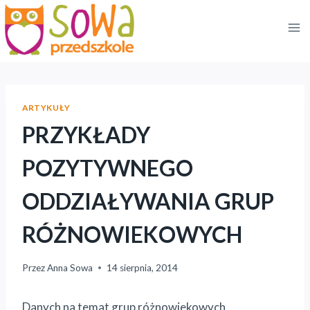
Przejdź
do
treści
ARTYKUŁY
PRZYKŁADY
POZYTYWNEGO
ODDZIAŁYWANIA GRUP
RÓŻNOWIEKOWYCH
Przez
Anna Sowa
14 sierpnia, 2014
Danych na temat grup różnowiekowych