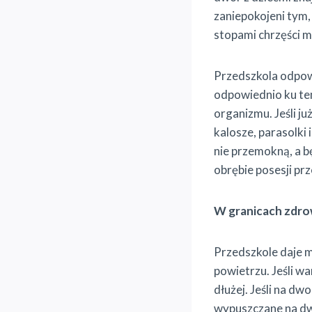
zaniepokojeni tym, 
stopami chrzęści m
Przedszkola odpow
odpowiednio ku te
organizmu. Jeśli j
kalosze, parasolki 
nie przemokną, a 
obrębie posesji pr
W granicach zdr
Przedszkole daje 
powietrzu. Jeśli w
dłużej. Jeśli na dw
wypuszczane na dw