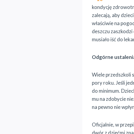
kondycję zdrowotn
zalecają, aby dziec
właściwie na pogod
deszczu zaszkodzi d
musiało iść do lek
Odgórne ustaleni
Wiele przedszkoli 
pory roku. Jeśli j
do minimum. Dziec
mu na zdobycie ni
na pewno nie wpłyn
Oficjalnie, w prze
dwór z dziećmi zna