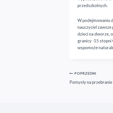
przedszkolnych.
W podejmowaniu dec
nauczyciel zawsze 
dzieci na dworze, o
granicy -15 stopni 
wspomoże naturaln
Nawigacja
POPRZEDNI
Pomysły na przebranie 
wpisu