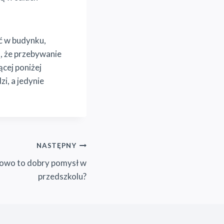
ć w budynku,
, że przebywanie
ącej poniżej
zi, a jedynie
NASTĘPNY
kowo to dobry pomysł w
przedszkolu?