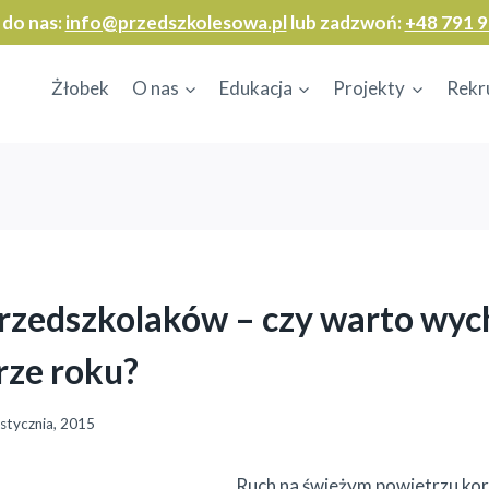
 do nas:
info@przedszkolesowa.pl
lub zadzwoń:
+48 791 9
Żłobek
O nas
Edukacja
Projekty
Rekr
rzedszkolaków – czy warto wyc
rze roku?
stycznia, 2015
Ruch na świeżym powietrzu kor