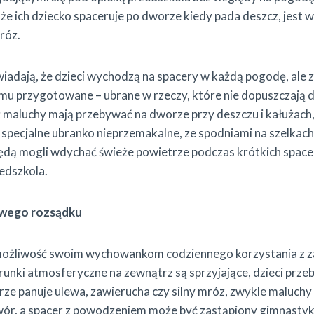
że ich dziecko spaceruje po dworze kiedy pada deszcz, jest w
róz.
iadają, że dzieci wychodzą na spacery w każdą pogodę, ale 
mu przygotowane – ubrane w rzeczy, które nie dopuszczają 
uż maluchy mają przebywać na dworze przy deszczu i kałużach
i specjalne ubranko nieprzemakalne, ze spodniami na szelkach
będą mogli wdychać świeże powietrze podczas krótkich spac
zedszkola.
owego rozsądku
możliwość swoim wychowankom codziennego korzystania z 
arunki atmosferyczne na zewnątrz są sprzyjające, dzieci prz
orze panuje ulewa, zawierucha czy silny mróz, zwykle maluchy
ór, a spacer z powodzeniem może być zastąpiony gimnastyk