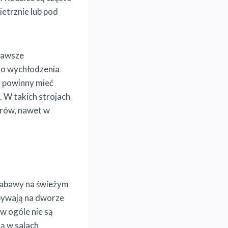
ietrznie lub pod
zawsze
do wychłodzenia
, powinny mieć
. W takich strojach
erów, nawet w
zabawy na świeżym
ebywają na dworze
 w ogóle nie są
ą w salach