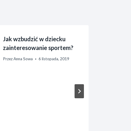
Jak wzbudzić w dziecku
zainteresowanie sportem?
Przez
Anna Sowa
6 listopada, 2019
Elastyc
jak dwu
umiejęt
nowych 