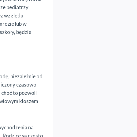
ze pediatrzy
bez względu
mrozie lub w
 szkoły, będzie
odę, niezależnie od
aniczony czasowo
 choć to pozwoli
łowiowym kloszem
 wychodzenia na
. Rodzice są często