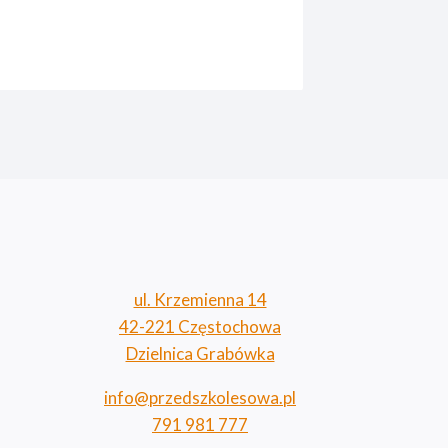
Przez
Anna 
ul. Krzemienna 14
42-221 Częstochowa
Dzielnica Grabówka
info@przedszkolesowa.pl
791 981 777