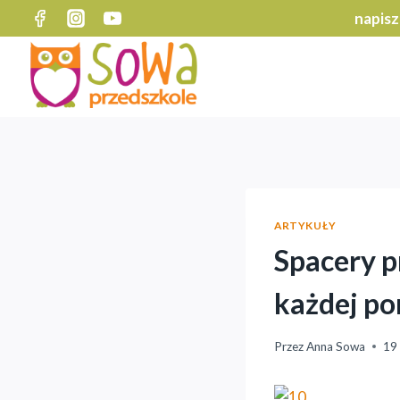
Przejdź
napisz
do
treści
ARTYKUŁY
Spacery p
każdej po
Przez
Anna Sowa
19 