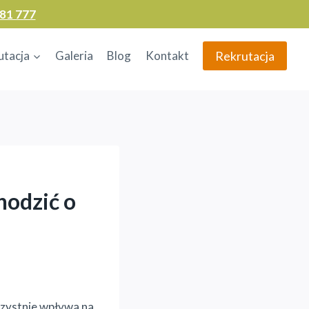
81 777
Rekrutacja
utacja
Galeria
Blog
Kontakt
hodzić o
zystnie wpływa na