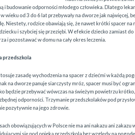
ą i budowanie odporności młodego człowieka. Dlatego lekar
i w wieku od 3 do 6 lat przebywały na dworze jak najwięcej, 
ę. Niestety, rodzice obawiają się, że nawet krótki spacer na 
ziecku i szybciej się przeziębi. W efekcie dziecko zamiast do
arza i pozostawać w domu na cały okres leczenia.
a przedszkola
stosuje zasadę wychodzenia na spacer z dziećmi w każdą pog
ednak na dworze panuje siarczysty mróz, spacer musi być ogr
ko będzie przebywać wówczas na świeżym powietrzu krótko,
ezbędnej odporności. Trzymanie przedszkolaków pod przys
ie pozytywnie na jego zdrowie.
pisach obowiązujących w Polsce nie ma ani nakazu ani zakazu
jdującymi się pod opieką przedszkola bez względy na pogodę