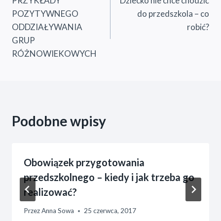
PRZYKŁADY
Dziecko nie chce chodzić
wpisu
POZYTYWNEGO
do przedszkola – co
ODDZIAŁYWANIA
robić?
GRUP
RÓŻNOWIEKOWYCH
Podobne wpisy
Obowiązek przygotowania
przedszkolnego – kiedy i jak trzeba go
realizować?
Przez
Anna Sowa
25 czerwca, 2017