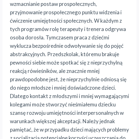
wzmacnianie postaw prospołecznych,
przyjmowanie prospołecznego punktu widzenia i
ćwiczenie umiejętności społecznych. W każdym z
tych programów rolę terapeuty i trenera odgrywa
osoba dorosła. Tymczasem praca z dziećmi
wyklucza bezpośrednie odwoływanie się do pojęć
abstrakcyjnych. Przedszkolak, któremu brakuje
pewności siebie może spotkać się z nieprzychylną
reakcją rówieśników, ale znacznie mniej
prawdopodobne jest, że nieprzychylnie odniosą się
do niego młodsze i mniej doświadczone dzieci.
Dlatego kontakt z młodszymi i mniej wymagającymi
kolegami może stworzyć nieśmiałemu dziecku
szansę rozwoju umiejętności interpersonalnych w
warunkach większej akceptacji. Należy jednak
pamiętać, że w przypadku dzieci mających problemy
z socjalizacją potencjalne korzyści uczęszczania do