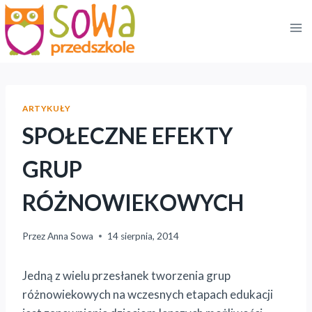
Przejdź
do
treści
ARTYKUŁY
SPOŁECZNE EFEKTY
GRUP
RÓŻNOWIEKOWYCH
Przez
Anna Sowa
14 sierpnia, 2014
Jedną z wielu przesłanek tworzenia grup
różnowiekowych na wczesnych etapach edukacji