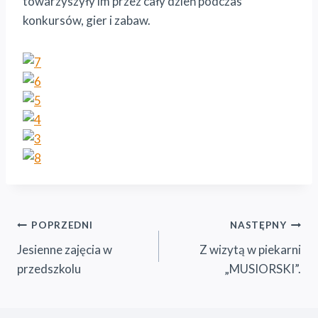
towarzyszyły im przez cały dzień podczas
konkursów, gier i zabaw.
Nawigacja
POPRZEDNI
NASTĘPNY
Jesienne zajęcia w
Z wizytą w piekarni
wpisu
przedszkolu
„MUSIORSKI”.