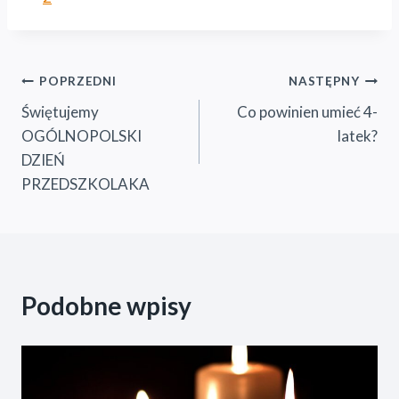
Nawigacja
POPRZEDNI
NASTĘPNY
Świętujemy
Co powinien umieć 4-
wpisu
OGÓLNOPOLSKI
latek?
DZIEŃ
PRZEDSZKOLAKA
Podobne wpisy