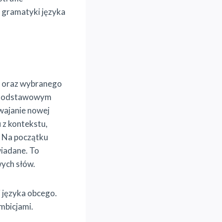
i gramatyki języka
go oraz wybranego
i. Podstawowym
swajanie nowej
u z kontekstu,
. Na początku
wiadane. To
wych słów.
i języka obcego.
mbicjami.