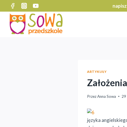
Przejdź
napisz
do
treści
ARTYKUŁY
Założenia
Przez
Anna Sowa
29 
języka angielskieg