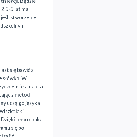
h lekcji. Będzie
2,5-5 lat ma
 jeśli stworzymy
zedszkolnym
ast się bawić z
ne słówka. W
ęzycznym jest nauka
tając z metod
ny uczą go języka
edszkolaki
 Dzięki temu nauka
aniu się po
trafić