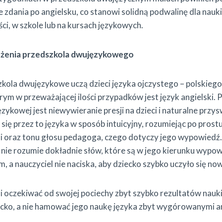
zdania po angielsku, co stanowi solidną podwalinę dla nauk
ci, w szkole lub na kursach językowych.
żenia przedszkola dwujęzykowego
zkola dwujęzykowe uczą dzieci języka ojczystego – polskie
rym w przeważającej ilości przypadków jest język angielsk
zykowej jest niewywieranie presji na dzieci i naturalne przy
 się przez to języka w sposób intuicyjny, rozumiejąc po prost
ji oraz tonu głosu pedagoga, czego dotyczy jego wypowiedź
 nie rozumie dokładnie słów, które są w jego kierunku wypo
, a nauczyciel nie naciska, aby dziecko szybko uczyło się no
i oczekiwać od swojej pociechy zbyt szybko rezultatów nauk
ecko, a nie hamować jego naukę języka zbyt wygórowanymi a