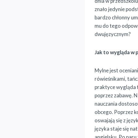
dnia w przedszkolu 
znało jedynie pods
bardzo chłonny umy
mu do tego odpowi
dwujęzycznym?
Jak to wygląda w 
Mylne jest ocenian
rówieśnikami, tańc
praktyce wygląda t
poprzez zabawę. Na
nauczania dostosow
obcego. Poprzez k
oswajają się z ję
języka staje się n
angielsku. Po par