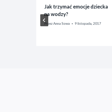
cku o
Jak trzymać emocje dziecka
y?
na wodzy?
 2017
Przez
Anna Sowa
9 listopada, 2017