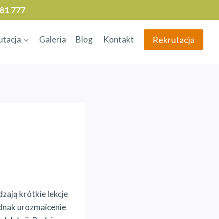
81 777
Rekrutacja
utacja
Galeria
Blog
Kontakt
ają krótkie lekcje
ednak urozmaicenie