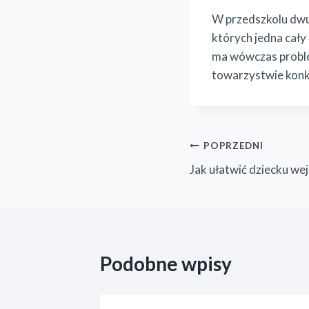
W przedszkolu dwu
których jedna cały
ma wówczas proble
towarzystwie konk
Nawigacja
POPRZEDNI
Jak ułatwić dziecku wej
wpisu
Podobne wpisy