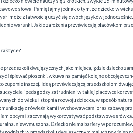
i dziecko niewiele nauczy się z krótkich, zwykle 15-minutowyc
tawowe słowa. Pamiętajmy jednak o tym, że dziecko w wieku 
sł i może z łatwością uczyć się dwóch języków jednocześnie,
ednie warunki. Jakie założenia przyświecają placówkom pr
praktyce?
ie przedszkoli dwujęzycznych jako miejsca, gdzie dziecko zami
zyć i śpiewać piosenki, wkuwa na pamięć kolejne obcojęzycz
o zupełnie inaczej. Ideą przyświecającą przedszkolom dwuj
uczyciele i pedagodzy zatrudnieni w takiej placówce korzys
anych do wieku i stopnia rozwoju dziecka, w sposób natural
omunikację z rówieśnikami i wychowawcami oraz zabawę prz
zykiem obcym i zaczynają wykorzystywać podstawowe słówka.
aturalna, niewymuszona. Dziecko nie ma bariery w porozumiew
u tygodniach w przedszkolu dwujęzycznym maluch powinien po