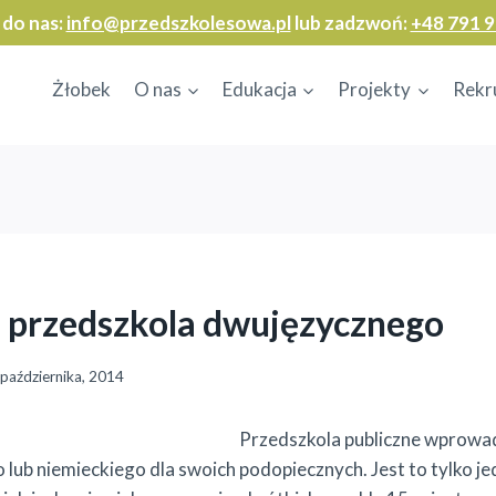
 do nas:
info@przedszkolesowa.pl
lub zadzwoń:
+48 791 9
Żłobek
O nas
Edukacja
Projekty
Rekr
 przedszkola dwujęzycznego
października, 2014
Przedszkola publiczne wprowadz
o lub niemieckiego dla swoich podopiecznych. Jest to tylko j