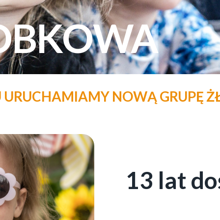
ŁOBKOWA
OKU URUCHAMIAMY NOWĄ GRUPĘ
13 lat d