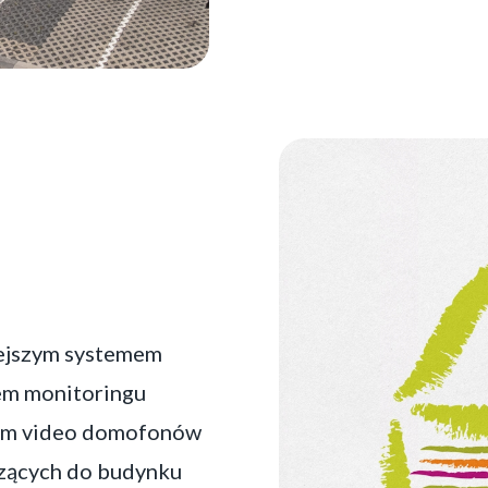
iejszym systemem
em monitoringu
tem video domofonów
dzących do budynku