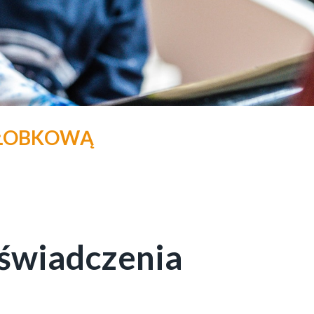
 ŻŁOBKOWĄ
oświadczenia