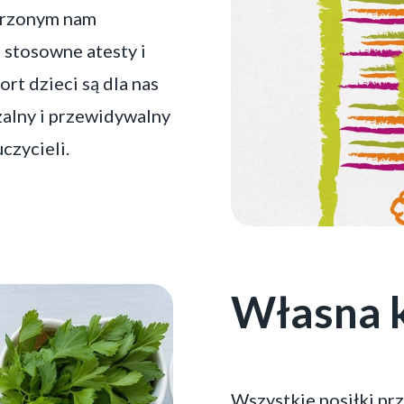
erzonym nam
 stosowne atesty i
rt dzieci są dla nas
zalny i przewidywalny
czycieli.
Własna 
Wszystkie posiłki pr