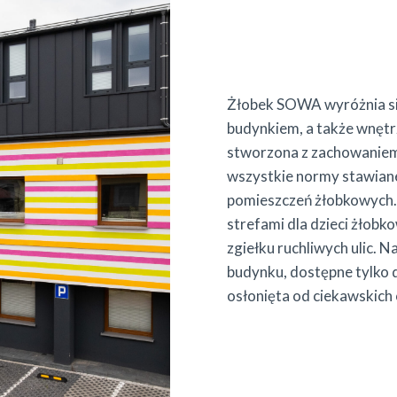
Żłobek SOWA wyróżnia s
budynkiem, a także wnętr
stworzona z zachowaniem
wszystkie normy stawiane
pomieszczeń żłobkowych.
strefami dla dzieci żłobk
zgiełku ruchliwych ulic. N
budynku, dostępne tylko dl
osłonięta od ciekawskich