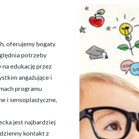
h, oferujemy bogaty
ględnia potrzeby
y na edukację przez
ystkim angażujące i
amach programu
e i sensoplastyczne,
ka jest najbardziej
odzienny kontakt z