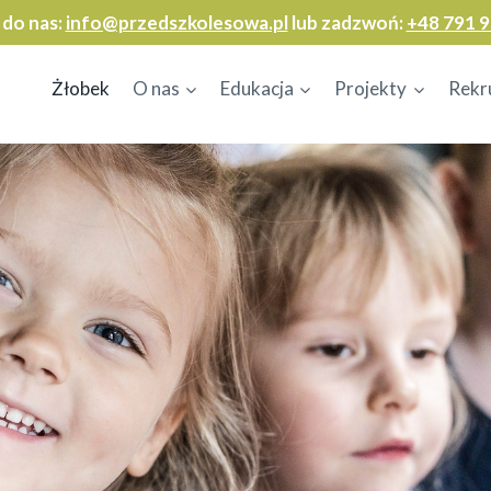
 do nas:
info@przedszkolesowa.pl
lub zadzwoń:
+48 791 9
Żłobek
O nas
Edukacja
Projekty
Rekr