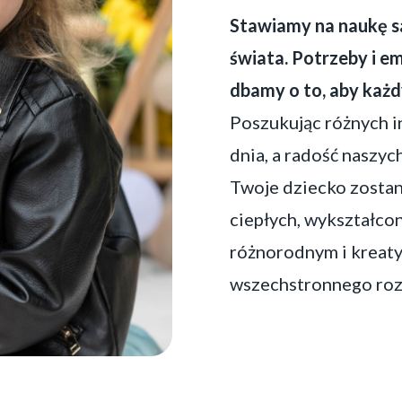
Stawiamy na naukę sa
świata.
Potrzeby i em
dbamy o to, aby każdy
Poszukując różnych i
dnia, a radość naszyc
Twoje dziecko zostan
ciepłych, wykształcon
różnorodnym i kreat
wszechstronnego roz