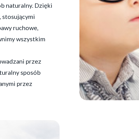
 naturalny. Dzięki
, stosującymi
abawy ruchowe,
ewnimy wszystkim
owadzani przez
aturalny sposób
anymi przez