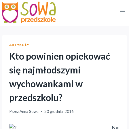
Przejdź
do
treści
ARTYKUŁY
Kto powinien opiekować
się najmłodszymi
wychowankami w
przedszkolu?
Przez
Anna Sowa
30 grudnia, 2016
Naj