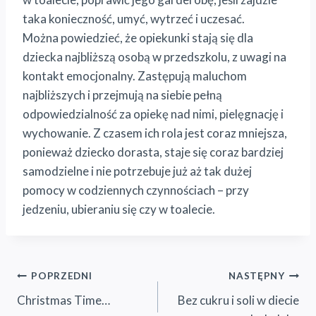
taka konieczność, umyć, wytrzeć i uczesać.
Można powiedzieć, że opiekunki stają się dla
dziecka najbliższą osobą w przedszkolu, z uwagi na
kontakt emocjonalny. Zastępują maluchom
najbliższych i przejmują na siebie pełną
odpowiedzialność za opiekę nad nimi, pielęgnację i
wychowanie. Z czasem ich rola jest coraz mniejsza,
ponieważ dziecko dorasta, staje się coraz bardziej
samodzielne i nie potrzebuje już aż tak dużej
pomocy w codziennych czynnościach – przy
jedzeniu, ubieraniu się czy w toalecie.
Nawigacja
POPRZEDNI
NASTĘPNY
Christmas Time…
Bez cukru i soli w diecie
wpisu