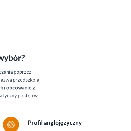
 wybór?
czania poprzez
Nazwa przedszkola
h i
obcowanie z
atyczny postęp w
Profil anglojęzyczny