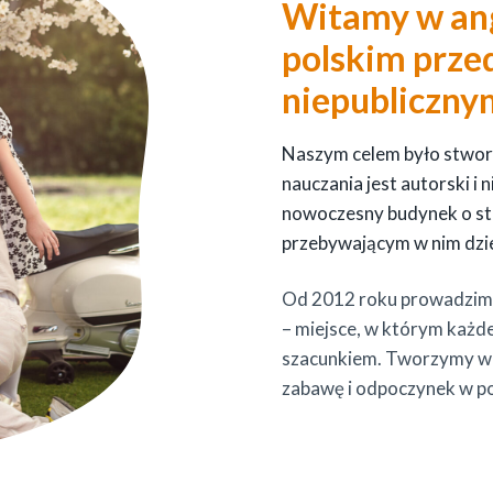
Witamy w
an
polskim
przed
niepubliczn
Naszym celem było stworz
nauczania jest autorski i 
nowoczesny budynek o st
przebywającym w nim dzi
Od 2012 roku prowadzimy
– miejsce, w którym każde
szacunkiem. Tworzymy wa
zabawę i odpoczynek w po