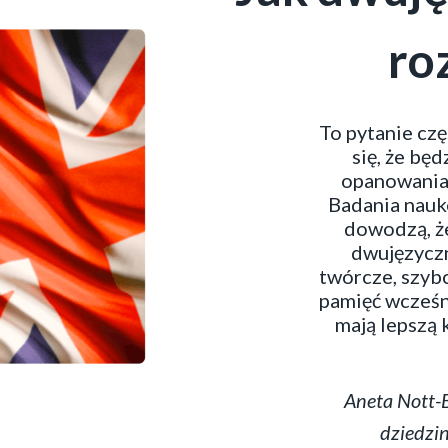
ro
To pytanie czę
się, że będ
opanowania 
Badania nauk
dowodzą, że
dwujęzyczn
twórcze, szybc
pamięć wcześn
mają lepszą 
Aneta Nott-
dziedzi