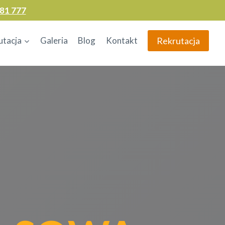
81 777
Rekrutacja
utacja
Galeria
Blog
Kontakt