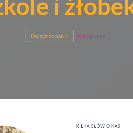
zkole i żłob
Dołącz do nas
Więcej o nas
KILKA SŁÓW O NAS