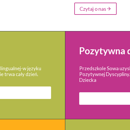
Czytaj o nas
Pozytywna d
lingualnej-w języku
Przedszkole Sowa uzyska
e trwa cały dzień.
Pozytywnej Dyscypliny.
Dziecka