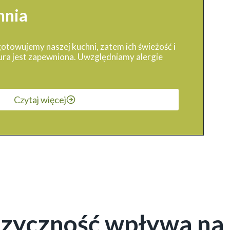
hnia
otowujemy naszej kuchni, zatem ich świeżość i
ra jest zapewniona. Uwzględniamy alergie
Czytaj więcej
ęzyczność wpływa na