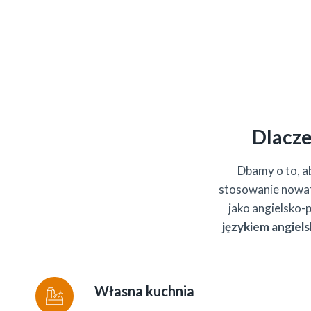
Dlacze
Dbamy o to, a
stosowanie nowat
jako angielsko-p
językiem angiels
Własna kuchnia