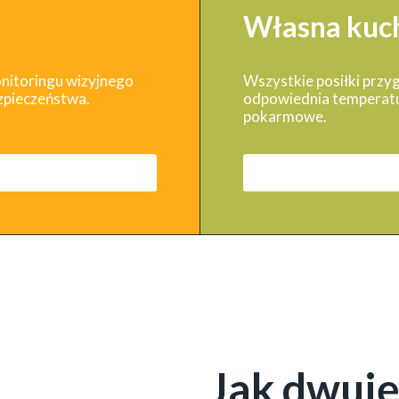
Własna kuc
nitoringu wizyjnego
Wszystkie posiłki przyg
zpieczeństwa.
odpowiednia temperatu
pokarmowe.
Jak dwuj