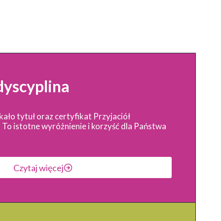
yscyplina
ło tytuł oraz certyfikat Przyjaciół
 To istotne wyróżnienie i korzyść dla Państwa
Czytaj więcej