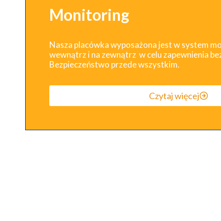
Monitoring
Nasza placówka wyposażona jest w system mo
wewnątrz i na zewnątrz w celu zapewnienia be
Bezpieczeństwo przede wszystkim.
Czytaj więcej