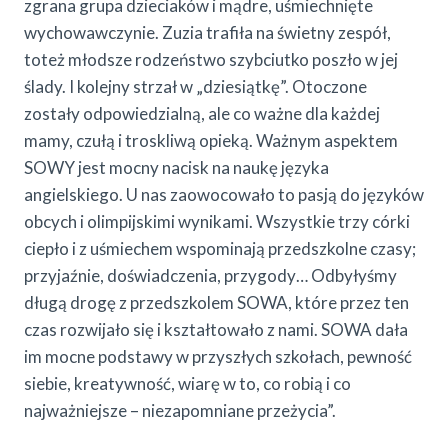
zgrana grupa dzieciaków i mądre, uśmiechnięte
wychowawczynie. Zuzia trafiła na świetny zespół,
toteż młodsze rodzeństwo szybciutko poszło w jej
ślady. I kolejny strzał w „dziesiątkę”. Otoczone
zostały odpowiedzialną, ale co ważne dla każdej
mamy, czułą i troskliwą opieką. Ważnym aspektem
SOWY jest mocny nacisk na naukę języka
angielskiego. U nas zaowocowało to pasją do języków
obcych i olimpijskimi wynikami. Wszystkie trzy córki
ciepło i z uśmiechem wspominają przedszkolne czasy;
przyjaźnie, doświadczenia, przygody… Odbyłyśmy
długą drogę z przedszkolem SOWA, które przez ten
czas rozwijało się i kształtowało z nami. SOWA dała
im mocne podstawy w przyszłych szkołach, pewność
siebie, kreatywność, wiarę w to, co robią i co
najważniejsze – niezapomniane przeżycia”.