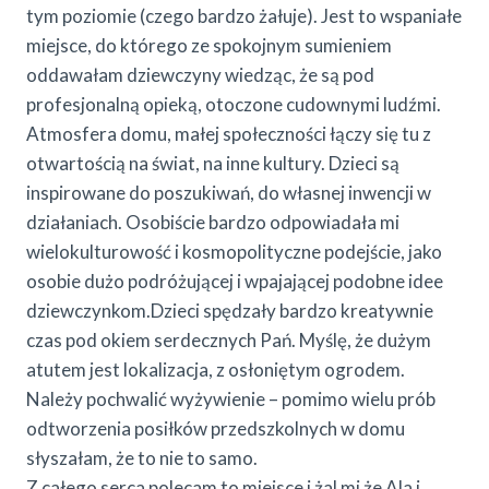
tym poziomie (czego bardzo żałuje). Jest to wspaniałe
miejsce, do którego ze spokojnym sumieniem
oddawałam dziewczyny wiedząc, że są pod
profesjonalną opieką, otoczone cudownymi ludźmi.
Atmosfera domu, małej społeczności łączy się tu z
otwartością na świat, na inne kultury. Dzieci są
inspirowane do poszukiwań, do własnej inwencji w
działaniach. Osobiście bardzo odpowiadała mi
wielokulturowość i kosmopolityczne podejście, jako
osobie dużo podróżującej i wpajającej podobne idee
dziewczynkom.Dzieci spędzały bardzo kreatywnie
czas pod okiem serdecznych Pań. Myślę, że dużym
atutem jest lokalizacja, z osłoniętym ogrodem.
Należy pochwalić wyżywienie – pomimo wielu prób
odtworzenia posiłków przedszkolnych w domu
słyszałam, że to nie to samo.
Z całego serca polecam to miejsce i żal mi że Ala i