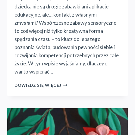
dziecka nie są drogie zabawki ani aplikacje
edukacyjne, ale… kontakt z własnymi
zmysłami? Współczesne zabawy sensoryczne
to coś więcej niż tylko kreatywna forma
spędzania czasu – to klucz do lepszego
poznania świata, budowania pewności siebie i
rozwijania kompetencji potrzebnych przez całe
życie. W tym wpisie wyjaśniamy, dlaczego
warto wspierać…
WSPÓŁCZESNE
DOWIEDZ SIĘ WIĘCEJ
ZABAWY
WSPIERAJĄCE
ROZWÓJ
SENSORYCZNY
DZIECKA