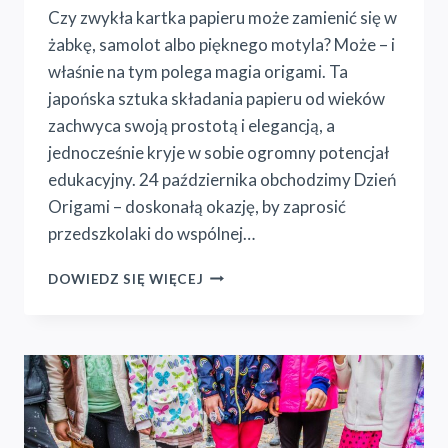
Czy zwykła kartka papieru może zamienić się w
żabkę, samolot albo pięknego motyla? Może – i
właśnie na tym polega magia origami. Ta
japońska sztuka składania papieru od wieków
zachwyca swoją prostotą i elegancją, a
jednocześnie kryje w sobie ogromny potencjał
edukacyjny. 24 października obchodzimy Dzień
Origami – doskonałą okazję, by zaprosić
przedszkolaki do wspólnej…
ORIGAMI
DOWIEDZ SIĘ WIĘCEJ
W
PRZEDSZKOLU
–
DZIEŃ
ORIGAMI
JAKO
ŚWIĘTO
KREATYWNOŚCI