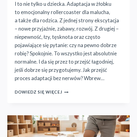
I to nie tylko u dziecka. Adaptacja w żłobku
to emocjonalny rollercoaster dla malucha,
a także dla rodzica. Z jednej strony ekscytacja
– nowe przyjaźnie, zabawy, rozwój. Z drugiej –
niepewność, łzy, tęsknota oraz często
pojawiające się pytanie: czy na pewno dobrze
robię? Spokojnie. To wszystko jest absolutnie
normalne. I da się przez to przejść łagodniej,
jeśli dobrze się przygotujemy. Jak przejść
proces adaptacji bez nerwów? Wbrew…
PIERWSZE
DOWIEDZ SIĘ WIĘCEJ
DNI
W
ŻŁOBKU
–
JAK
PRZYGOTOWAĆ
DZIECKO