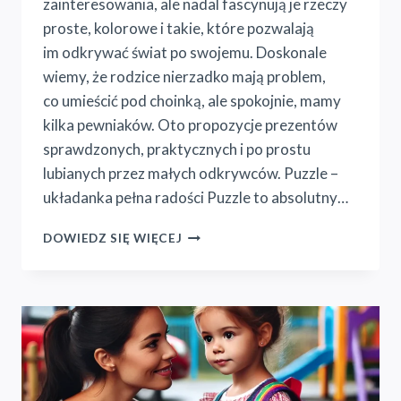
zainteresowania, ale nadal fascynują je rzeczy
proste, kolorowe i takie, które pozwalają
im odkrywać świat po swojemu. Doskonale
wiemy, że rodzice nierzadko mają problem,
co umieścić pod choinką, ale spokojnie, mamy
kilka pewniaków. Oto propozycje prezentów
sprawdzonych, praktycznych i po prostu
lubianych przez małych odkrywców. Puzzle –
układanka pełna radości Puzzle to absolutny…
CO
DOWIEDZ SIĘ WIĘCEJ
KUPIĆ
PRZEDSZKOLAKOWI
NA
PREZENT
POD
CHOINKĘ?