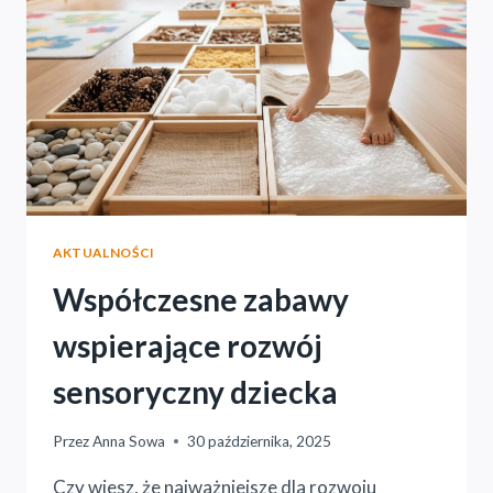
(I
SIEBIE)
DO
ADAPTACJI
AKTUALNOŚCI
Współczesne zabawy
wspierające rozwój
sensoryczny dziecka
Przez
Anna Sowa
30 października, 2025
Czy wiesz, że najważniejsze dla rozwoju