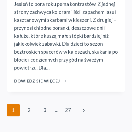
Jesień to pora roku pełna kontrastów. Z jednej
strony zachwyca kolorami liści, zapachem lasu i
kasztanowymi skarbami w kieszeni. Z drugiej –
przynosi chłodne poranki, deszczowe dni i
kałuże, które kuszą małe stópki bardziej niż
jakiekolwiek zabawki. Dla dzieci to sezon
beztroskich spacerów w kaloszach, skakania po
błocie i codziennych przygód na świeżym
powietrzu. Dla…
DESZCZOWA
DOWIEDZ SIĘ WIĘCEJ
POGODA
I
JESIENNE
UBRANIA
Nawigacja
Następna
1
2
3
…
27
–
JAK
strony
strona
DZIECI
UCZĄ