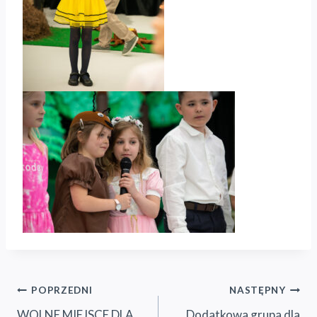
Nawigacja
POPRZEDNI
NASTĘPNY
WOLNE MIEJSCE DLA
Dodatkowa grupa dla