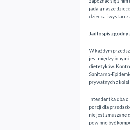
zapoznać się z nim 
jadają nasze dziec
dziecka i wystarc
Jadłospis zgodny
W każdym przedszk
jest między innym
dietetyków. Kontr
Sanitarno-Epidemio
prywatnych z kolei
Intendentka dba o 
porcji dla przedsz
nie jest zmuszane 
powinno być kompon