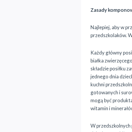
Zasady komponow
Najlepiej, aby w pr
przedszkolaków. Wó
Każdy główny posi
białka zwierzęcego.
składzie posiłku z
jednego dnia dzie
kuchni przedszkoln
gotowanych i sur
mogą być produkta
witamin i minerałó
W przedszkolnych p