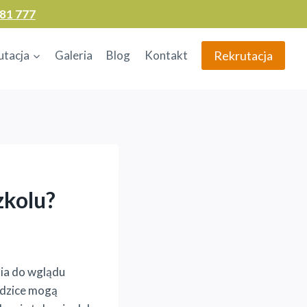
81 777
Rekrutacja
utacja
Galeria
Blog
Kontakt
zkolu?
ia do wglądu
odzice mogą