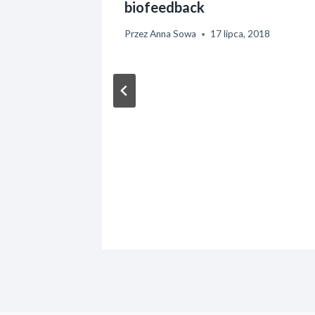
biofeedback
Przez
Anna Sowa
17 lipca, 2018
ykowych
rnika, 2020