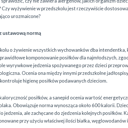
i sprawdzić, czy nie zawiera alergenów, jakich organizm dzieck
i? Czy wyżywienie w przedszkolu jest rzeczywiście dostosow
zająco urozmaicone?
 z ustawową normą
olu o żywienie wszystkich wychowanków dba intendentka, 
i prawidłowe komponowanie posiłków dla najmłodszych, zgod
ole wyrywkowe jedzenia spożywanego przez dzieci przeprow
logiczna. Ocenia ona między innymi przedszkolne jadłospis
 kontroluje higienę posiłków podawanych dzieciom.
kaloryczność posiłków, a sanepid ocenia wartość energetyc
kolaka. Obowiązuje norma wynosząca około 600 kalorii. Dzie
do jedzenia, ale zachęcane do zjedzenia kolejnych posiłków. 
owane przy użyciu właściwej ilości białka, węglowodanów i