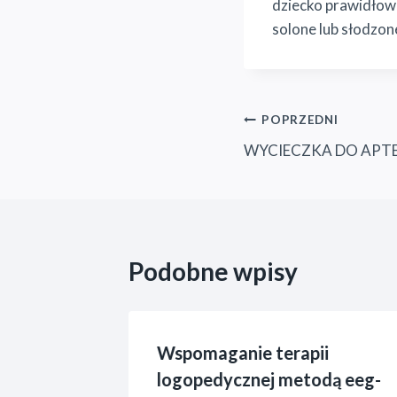
dziecko prawidłowe
solone lub słodzon
Nawigacja
POPRZEDNI
WYCIECZKA DO APTE
wpisu
Podobne wpisy
Wspomaganie terapii
logopedycznej metodą eeg-