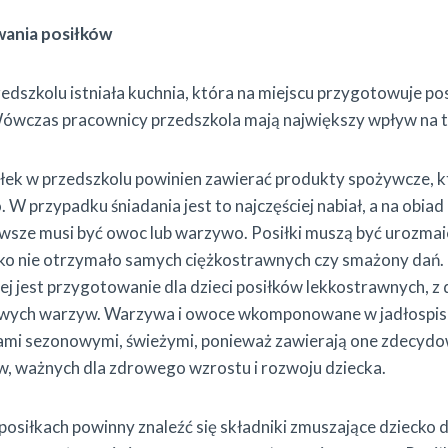
ania posiłków
zedszkolu istniała kuchnia, która na miejscu przygotowuje pos
wczas pracownicy przedszkola mają największy wpływ na to,
łek w przedszkolu powinien zawierać produkty spożywcze, k
 W przypadku śniadania jest to najczęściej nabiał, a na obiad
awsze musi być owoc lub warzywo. Posiłki muszą być urozmai
cko nie otrzymało samych ciężkostrawnych czy smażony dań.
ej jest przygotowanie dla dzieci posiłków lekkostrawnych, 
owych warzyw. Warzywa i owoce wkomponowane w jadłospis
mi sezonowymi, świeżymi, ponieważ zawierają one zdecydo
w, ważnych dla zdrowego wzrostu i rozwoju dziecka.
osiłkach powinny znaleźć się składniki zmuszające dziecko d