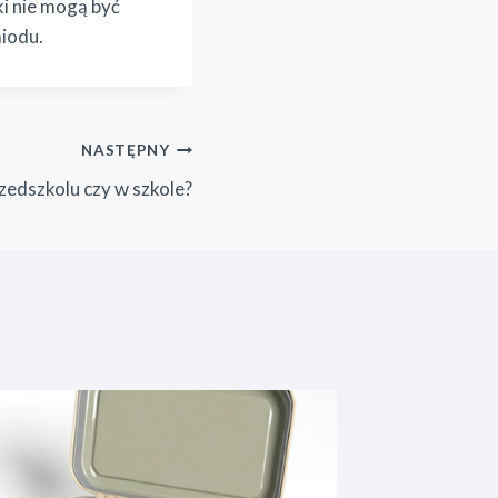
i nie mogą być
miodu.
NASTĘPNY
rzedszkolu czy w szkole?
Przez
Anna 