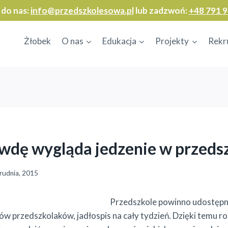
 do nas:
info@przedszkolesowa.pl
lub zadzwoń:
+48 791 9
Żłobek
O nas
Edukacja
Projekty
Rekr
wdę wygląda jedzenie w przeds
rudnia, 2015
Przedszkole powinno udostępn
ów przedszkolaków, jadłospis na cały tydzień. Dzięki temu r