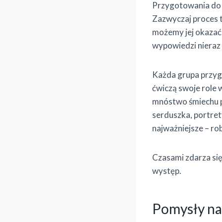
Przygotowania do 
Zazwyczaj proces t
możemy jej okazać w
wypowiedzi nieraz 
Każda grupa przygo
ćwiczą swoje role 
mnóstwo śmiechu po
serduszka, portrety
najważniejsze – r
Czasami zdarza się
występ.
Pomysły na 