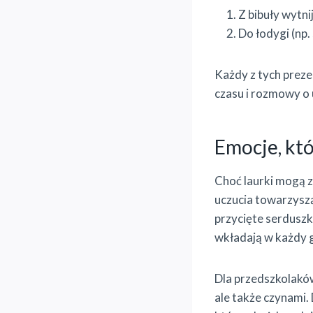
Z bibuły wytni
Do łodygi (np. 
Każdy z tych preze
czasu i rozmowy o 
Emocje, któ
Choć laurki mogą z
uczucia towarzyszą
przycięte serduszk
wkładają w każdy 
Dla przedszkolaków
ale także czynami.