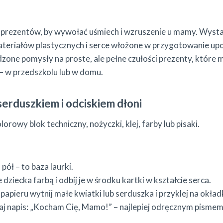
h prezentów, by wywołać uśmiech i wzruszenie u mamy. Wyst
ateriałów plastycznych i serce włożone w przygotowanie up
dzone pomysły na proste, ale pełne czułości prezenty, któr
– w przedszkolu lub w domu.
serduszkiem i odciskiem dłoni
orowy blok techniczny, nożyczki, klej, farby lub pisaki.
pół – to baza laurki.
 dziecka farbą i odbij je w środku kartki w kształcie serca.
apieru wytnij małe kwiatki lub serduszka i przyklej na okład
j napis: „Kocham Cię, Mamo!” – najlepiej odręcznym pismem