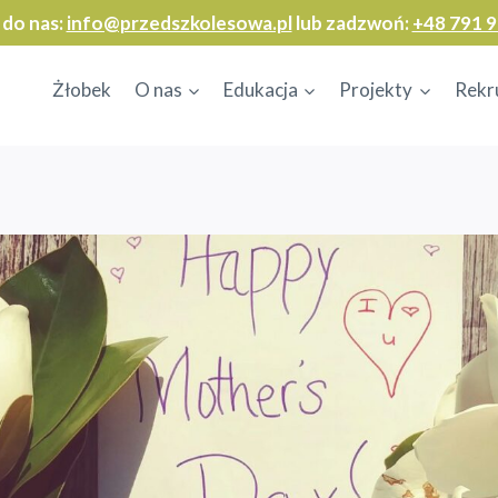
 do nas:
info@przedszkolesowa.pl
lub zadzwoń:
+48 791 9
Żłobek
O nas
Edukacja
Projekty
Rekr