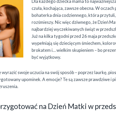
Dla każdego dziecka mama to najważniejsza
czuła, kochająca, zawsze obecna. W oczach
bohaterka dnia codziennego, która przytuli, 
rozśmieszy. Nic więc dziwnego, że Dzień Mat
najbardziej wyczekiwanych świąt w przedsz
Już na kilka tygodni przed 26 maja przedszk
wypełniają się dziecięcym śmiechem, kolor
brokatem i… wielkim skupieniem – bo preze
być wyjątkowy.
 wyrazić swoje uczucia na swój sposób – poprzez laurkę, pio
ygotowany upominek. A emocje? Te są zawsze prawdziwe i pi
wzruszenia.
rzygotować na Dzień Matki w przeds