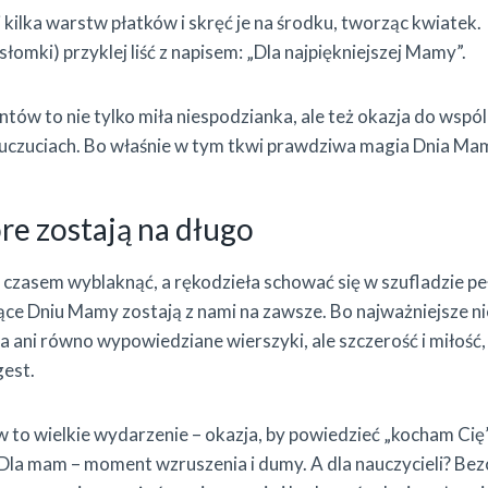
j kilka warstw płatków i skręć je na środku, tworząc kwiatek.
słomki) przyklej liść z napisem: „Dla najpiękniejszej Mamy”.
ntów to nie tylko miła niespodzianka, ale też okazja do wsp
uczuciach. Bo właśnie w tym tkwi prawdziwa magia Dnia Mam
re zostają na długo
 czasem wyblaknąć, a rękodzieła schować się w szufladzie p
ce Dniu Mamy zostają z nami na zawsze. Bo najważniejsze nie
a ani równo wypowiedziane wierszyki, ale szczerość i miłość, 
gest.
 to wielkie wydarzenie – okazja, by powiedzieć „kocham Cię”
 Dla mam – moment wzruszenia i dumy. A dla nauczycieli? Bez