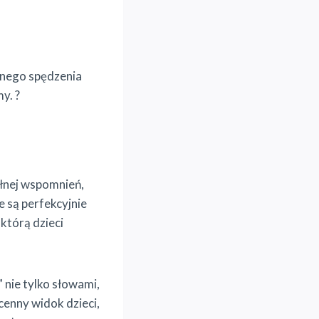
ólnego spędzenia
y. ?
ełnej wspomnień,
 są perfekcyjnie
którą dzieci
 nie tylko słowami,
cenny widok dzieci,