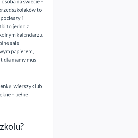
 osoba na świecie –
 przedszkolaków to
pocieszy i
ki to jedno z
kolnym kalendarzu.
olne sale
owym papierem,
nt dla mamy musi
senkę, wierszyk lub
ękne – pełne
zkolu?