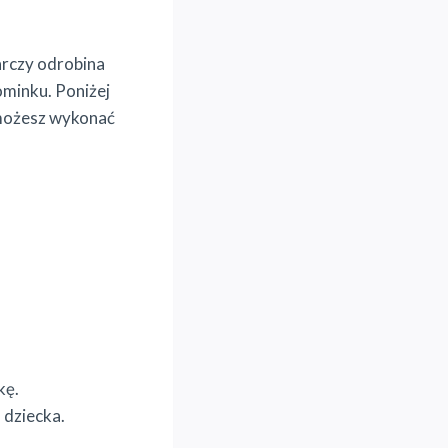
arczy odrobina
ominku. Poniżej
e możesz wykonać
kę.
 dziecka.