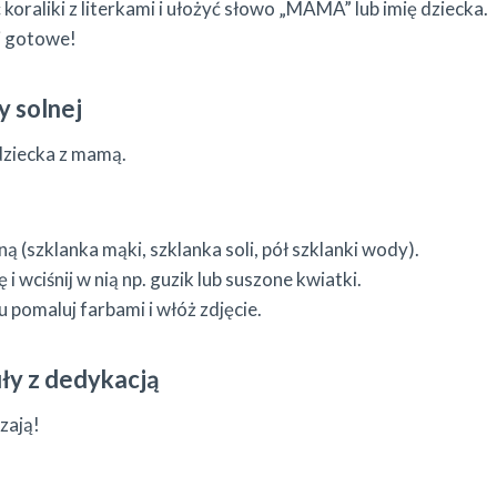
oraliki z literkami i ułożyć słowo „MAMA” lub imię dziecka.
i gotowe!
y solnej
 dziecka z mamą.
ą (szklanka mąki, szklanka soli, pół szklanki wody).
i wciśnij w nią np. guzik lub suszone kwiatki.
 pomaluj farbami i włóż zdjęcie.
uły z dedykacją
zają!