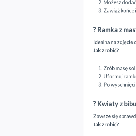
Możesz dodać k
Zawiąż końce 
? Ramka z mas
Idealna na zdjęcie
Jak zrobić?
Zrób masę soln
Uformuj ramkę 
Po wyschnięciu
? Kwiaty z bib
Zawsze się sprawd
Jak zrobić?