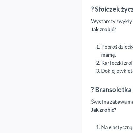
? Słoiczek życ
Wystarczy zwykły s
Jak zrobić?
Poproś dziecko
mamę.
Karteczki zrol
Doklej etykiet
? Bransoletka
Świetna zabawa ma
Jak zrobić?
Na elastyczną 