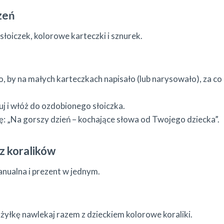
zeń
łoiczek, kolorowe karteczki i sznurek.
, by na małych karteczkach napisało (lub narysowało), za co
uj i włóż do ozdobionego słoiczka.
ę: „Na gorszy dzień – kochające słowa od Twojego dziecka”.
 z koralików
nualna i prezent w jednym.
żyłkę nawlekaj razem z dzieckiem kolorowe koraliki.