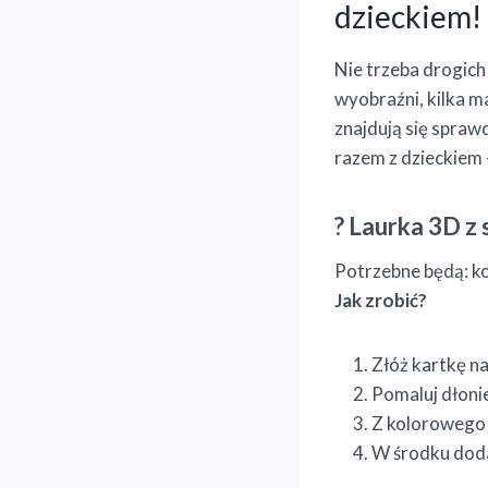
dzieckiem!
Nie trzeba drogic
wyobraźni, kilka m
znajdują się spraw
razem z dzieckiem 
? Laurka 3D z 
Potrzebne będą: kol
Jak zrobić?
Złóż kartkę na 
Pomaluj dłonie
Z kolorowego p
W środku doda