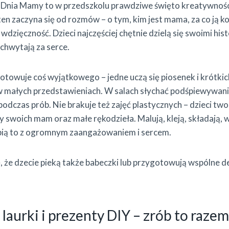
Dnia Mamy to w przedszkolu prawdziwe święto kreatywności 
en zaczyna się od rozmów – o tym, kim jest mama, za co ją ko
dzięczność. Dzieci najczęściej chętnie dzielą się swoimi histo
chwytają za serce.
towuje coś wyjątkowego – jedne uczą się piosenek i krótkic
w małych przedstawieniach. W salach słychać podśpiewywanie
dczas prób. Nie brakuje też zajęć plastycznych – dzieci two
 swoich mam oraz małe rękodzieła. Malują, kleją, składają, wy
obią to z ogromnym zaangażowaniem i sercem.
, że dzecie pieką także babeczki lub przygotowują wspólne d
laurki i prezenty DIY – zrób to razem