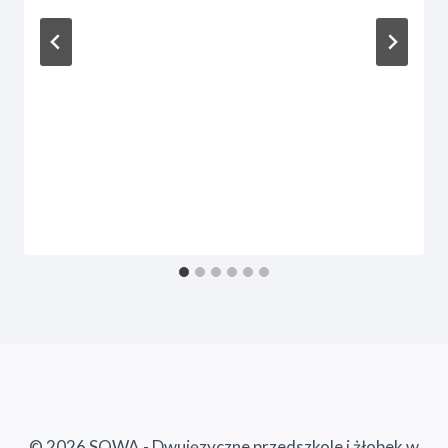
© 2026 SOWA - Dwujęzyczne przedszkole i żłobek w