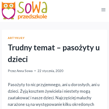
Przejdź
do
treści
ARTYKUŁY
Trudny temat – pasożyty u
dzieci
Przez
Anna Sowa
22 stycznia, 2020
Pasożyty to nic przyjemnego, ani u dorosłych, ani u
dzieci. Żyją kosztem żywiciela i niestety mogą
zaatakować i nasze dzieci. Najczęściej maluchy
narażone są na występowanie kilku określonych