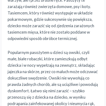
warzyw, ale i przez brudne ręce. Pasożyty te
zarażają również zwierzęta domowe, psy i koty.
Tasiemcem, który również występuje w układzie
pokarmowym, gdzie sukcesywnie się powiększa,
dziecko może zarazić się od zjedzenia zarażonych
tasiemcem mięsa, które nie zostało poddane w
odpowiedni sposób obróbce termicznej.
Popularnym pasożytem u dzieci są owsiki, czyli
małe, białe robaczki, które zamieszkują odbyt
dziecka i w nocy wypełzają na zewnątrz, składając
jajeczka na skórze, przez co maluch może odczuwać
dokuczliwe swędzenie. Owsiki nie wywołują co
prawda żadnych chorób, ale są uciążliwe i powodują
dyskomfort. Łatwo się nimi zarazić – szybko
przenoszą się z dziecka na dziecko, w wyniku
podrapania zainfekowanej okolicy i nieumycia rąk,