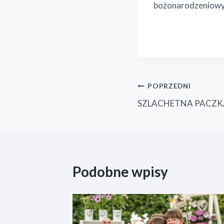
bożonarodzeniow
Nawigacja
POPRZEDNI
SZLACHETNA PACZK
wpisu
Podobne wpisy