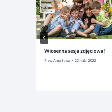
Wiosenna sesja zdjęciowa!
ku
Przez
Anna Sowa
22 maja, 2022
2
a, 2021