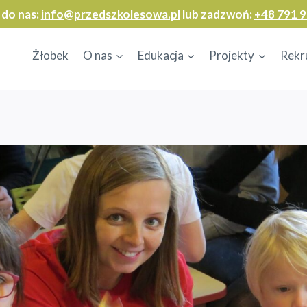
 do nas:
info@przedszkolesowa.pl
lub zadzwoń:
+48 791 9
Żłobek
O nas
Edukacja
Projekty
Rekr