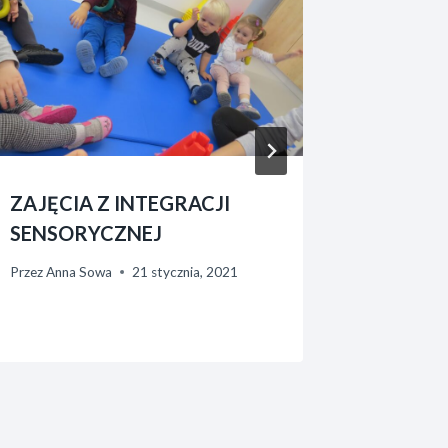
ZAJĘCIA Z INTEGRACJI
PIKNIK
SENSORYCZNEJ
Przez
Anna 
Przez
Anna Sowa
21 stycznia, 2021