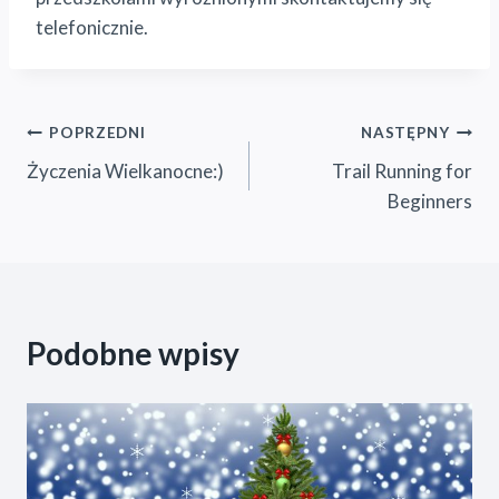
telefonicznie.
Nawigacja
POPRZEDNI
NASTĘPNY
Życzenia Wielkanocne:)
Trail Running for
wpisu
Beginners
Podobne wpisy