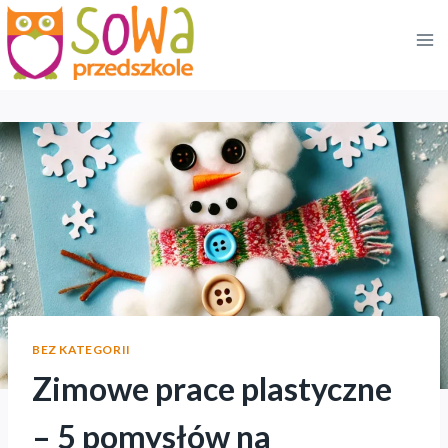
Przejdź
do
treści
BEZ KATEGORII
Zimowe prace plastyczne
– 5 pomysłów na