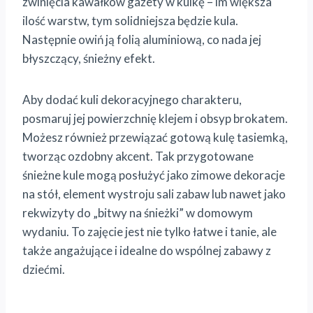
zwinięcia kawałków gazety w kulkę – im większa
ilość warstw, tym solidniejsza będzie kula.
Następnie owiń ją folią aluminiową, co nada jej
błyszczący, śnieżny efekt.
Aby dodać kuli dekoracyjnego charakteru,
posmaruj jej powierzchnię klejem i obsyp brokatem.
Możesz również przewiązać gotową kulę tasiemką,
tworząc ozdobny akcent. Tak przygotowane
śnieżne kule mogą posłużyć jako zimowe dekoracje
na stół, element wystroju sali zabaw lub nawet jako
rekwizyty do „bitwy na śnieżki” w domowym
wydaniu. To zajęcie jest nie tylko łatwe i tanie, ale
także angażujące i idealne do wspólnej zabawy z
dziećmi.