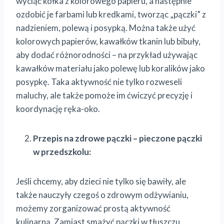
wyciąć kółka z kolorowego papieru, a następnie
ozdobić je farbami lub kredkami, tworząc „pączki” z
nadzieniem, polewą i posypką. Można także użyć
kolorowych papierów, kawałków tkanin lub bibuły,
aby dodać różnorodności – na przykład używając
kawałków materiału jako polewę lub koralików jako
posypkę. Taka aktywność nie tylko rozweseli
maluchy, ale także pomoże im ćwiczyć precyzję i
koordynację ręka-oko.
Przepis na zdrowe pączki – pieczone pączki
w przedszkolu:
Jeśli chcemy, aby dzieci nie tylko się bawiły, ale
także nauczyły czegoś o zdrowym odżywianiu,
możemy zorganizować prostą aktywność
kulinarną. Zamiast smażyć pączki w tłuszczu,