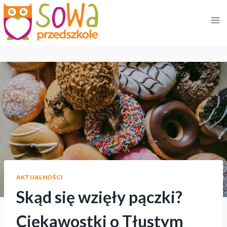
Przejdź
do
treści
AKTUALNOŚCI
Skąd się wzięły pączki?
Ciekawostki o Tłustym