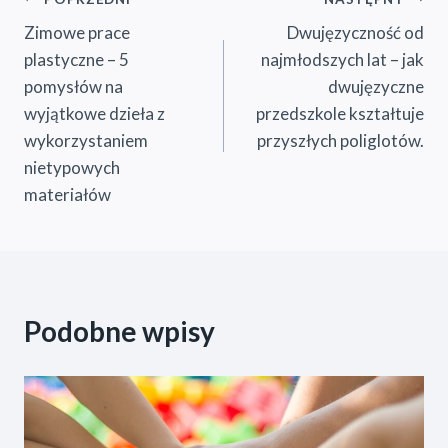
Nawigacja
Zimowe prace
Dwujęzyczność od
wpisu
plastyczne – 5
najmłodszych lat – jak
pomysłów na
dwujęzyczne
wyjątkowe dzieła z
przedszkole kształtuje
wykorzystaniem
przyszłych poliglotów.
nietypowych
materiałów
Podobne wpisy