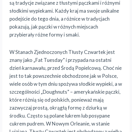
są tradycje związane z tłustymi pączkami i różnymi
słodkimi wypiekami. Każdy kraj ma swoje unikalne
podejście do tego dnia, a różnice w tradycjach
pokazują, jak pączki w różnych miejscach
przybierały różne formy i smaki.
W Stanach Zjednoczonych Tłusty Czwartek jest
znany jako „Fat Tuesday” i przypada na ostatni
dzień karnawału, przed Środą Popielcową. Choć nie
jest to tak powszechnie obchodzone jak w Polsce,
wiele osób w tym dniu spożywa słodkie wypieki, a w
szczególności „Doughnuts” – amerykańskie pączki,
które różnią się od polskich, ponieważ mają
zazwyczaj prostą, okrągłą formę z dziurką w
środku. Często są polane lukrem lub posypane
cukrem pudrem. W Nowym Orleanie, w stanie
Luizjana, Tłusty Czwartek jest obchodzony z wielką