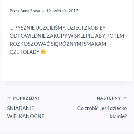
Przez
Anna Sowa
19 kwietnia, 2017
… PYSZNIE UCZCILIŚMY. DZIECI ZROBIŁY
ODPOWIEDNIE ZAKUPY W SKLEPIE, ABY POTEM
ROZKOSZOWAĆ SIĘ RÓŻNYMI SMAKAMI
CZEKOLADY
Nawigacja
POPRZEDNI
NASTĘPNY
ŚNIADANIE
Co zrobić, jeśli dziecko
wpisu
WIELKANOCNE
kłamie?