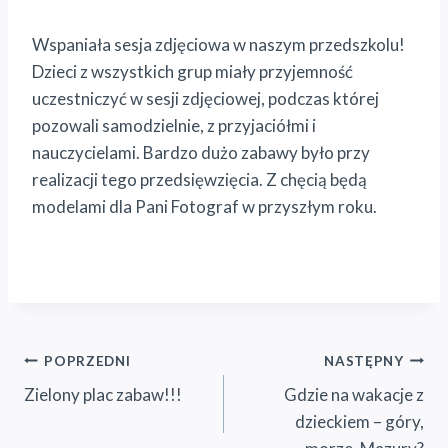
Wspaniała sesja zdjęciowa w naszym przedszkolu!
Dzieci z wszystkich grup miały przyjemność
uczestniczyć w sesji zdjęciowej, podczas której
pozowali samodzielnie, z przyjaciółmi i
nauczycielami. Bardzo dużo zabawy było przy
realizacji tego przedsięwzięcia. Z chęcią będą
modelami dla Pani Fotograf w przyszłym roku.
Nawigacja
POPRZEDNI
NASTĘPNY
Zielony plac zabaw!!!
Gdzie na wakacje z
wpisu
dzieckiem – góry,