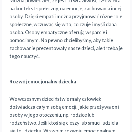
Można powiedzieć, że jest to wrażliwość człowieka
na kontekst społeczny, na emocje, zachowania innej
osoby. Dzięki empatii można przyjmować różne role
społeczne, wczuwać się w to, co czuje i myśli dana
osoba. Osoby empatyczne oferują wsparcie i
pomoc innym. Na pewno chcielibyśmy, aby takie
zachowanie prezentowały nasze dzieci, ale trzeba je
tego nauczyć.
Rozwój emocjonalny dziecka
We wczesnym dzieciństwie mały człowiek
doświadcza całym sobą emocji, jakie przeżywa on i
osoby w jego otoczeniu, np. rodzice lub
rodzeństwo. Jeśli ktoś się cieszy lub smuci, udziela
się to i dziecku. W swoim rozwoju emocjonalnym