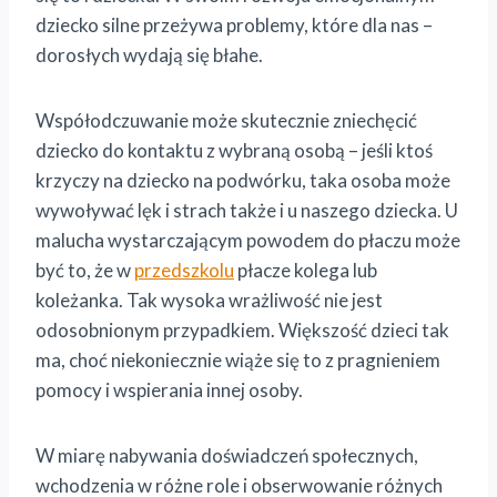
dziecko silne przeżywa problemy, które dla nas –
dorosłych wydają się błahe.
Współodczuwanie może skutecznie zniechęcić
dziecko do kontaktu z wybraną osobą – jeśli ktoś
krzyczy na dziecko na podwórku, taka osoba może
wywoływać lęk i strach także i u naszego dziecka. U
malucha wystarczającym powodem do płaczu może
być to, że w
przedszkolu
płacze kolega lub
koleżanka. Tak wysoka wrażliwość nie jest
odosobnionym przypadkiem. Większość dzieci tak
ma, choć niekoniecznie wiąże się to z pragnieniem
pomocy i wspierania innej osoby.
W miarę nabywania doświadczeń społecznych,
wchodzenia w różne role i obserwowanie różnych