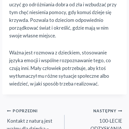
uczyć go odróżniania dobra od zła i wzbudzać przy
tym chęć niesienia pomocy, gdy komuś dzieje się
krzywda. Pozwala to dzieciom odpowiednio
porządkować świat i określić, gdzie mają w nim
swoje własne miejsce.
Ważna jest rozmowa z dzieckiem, stosowanie
języka emocji i wspólne rozpoznawanie tego, co
czują inni. Mały człowiek potrzebuje, aby ktoś
wytłumaczył mu różne sytuacje społeczne albo
wiedzieć, w jaki sposób trzeba realizować.
Nawigacja
POPRZEDNI
NASTĘPNY
Kontakt z naturą jest
100-LECIE
wpisu
ważny dla dziecka –
ODZYSKANIA