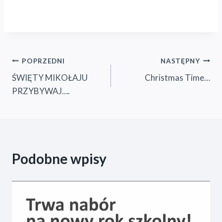
Nawigacja
POPRZEDNI
NASTĘPNY
ŚWIĘTY MIKOŁAJU
Christmas Time…
wpisu
PRZYBYWAJ….
Podobne wpisy