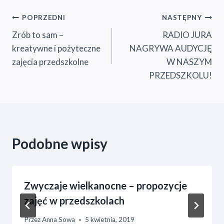
Nawigacja
POPRZEDNI
NASTĘPNY
Zrób to sam –
RADIO JURA
wpisu
kreatywne i pożyteczne
NAGRYWA AUDYCJĘ
zajęcia przedszkolne
W NASZYM
PRZEDSZKOLU!
Podobne wpisy
Zwyczaje wielkanocne – propozycje
zajęć w przedszkolach
Przez
Anna Sowa
5 kwietnia, 2019