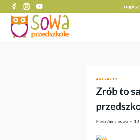
Przejdź
napisz
do
treści
ARTYKUŁY
Zrób to s
przedszko
Przez
Anna Sowa
13