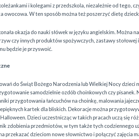
oleżankami i kolegami z przedszkola, niezależnie od tego, czy
ka owocowa. W ten sposób można też poszerzyć dietę dzieck
onała okazja do nauki słówek w języku angielskim. Można na
zyw czy innych produktów spożywczych, zastawy stołowej i
mu będzie je przyswoić.
czne
owań do Świąt Bożego Narodzenia lub Wielkiej Nocy dzieci
ygotowanie samodzielnie ozdób choinkowych czy pisanek. 
niki przygotowania łańcuchów na choinkę, malowania jajecze
epięknych kartek dla bliskich. Dekoracje można przygotowy
 Halloween. Dzieci uczestnicząc w takich pracach uczą się ró
hnik zdobienia przedmiotów, w tym także tych codziennego u
żna przekazać dzieciom nowe słownictwo i połączyć zajęcia m