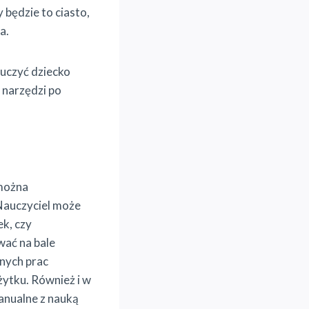
 będzie to ciasto,
a.
uczyć dziecko
 narzędzi po
 można
Nauczyciel może
k, czy
wać na bale
żnych prac
żytku. Również i w
anualne z nauką