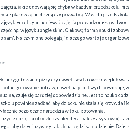
 zajęcia, jakie odbywają się chyba w każdym przedszkolu, nie
nia z placówką publiczną czy prywatną. W wielu przedszkolac
 z językiem obcym, ponieważ zajęcia prowadzone są w dwóch
 część np. w języku angielskim. Ciekawą formą nauki i zabawy 
 to sam”. Na czym one polegają i dlaczego warto je organizow
nie
ek, przygotowanie pizzy czy nawet sałatki owocowej lub warz
 Wspólne gotowanie potraw, nawet najprostszych powoduje, 
ualne, czuje się bardziej odpowiedzialne. Jest to nauka codz
zkolu powinien zadbać, aby dziecku nie stała się krzywda i je
łącznie bezpieczne narzędzia w toku gotowania.
 użycie noża, skrobaczki czy blendera, należy asystować ka
ego, aby dzieci używały takich narzędzi samodzielnie. Dzieck