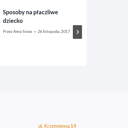
Sposoby na płaczliwe
Czy prz
dziecko
gotowy 
Przez
Anna Sowa
26 listopada, 2017
Przez
Anna 
ul. Krzemienna 14