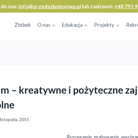
 do nas:
info@przedszkolesowa.pl
lub zadzwoń:
+48 791 9
Żłobek
O nas
Edukacja
Projekty
Rekr
am – kreatywne i pożyteczne zaj
lne
 listopada, 2015
Rysowanie, malowanie, wycinani