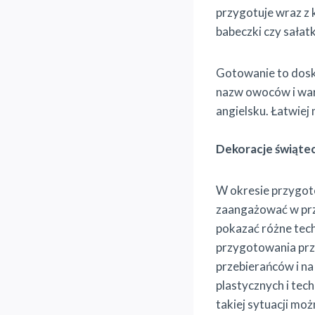
przygotuje wraz z k
babeczki czy sałat
Gotowanie to dosk
nazw owoców i war
angielsku. Łatwiej 
Dekoracje świąte
W okresie przygot
zaangażować w prz
pokazać różne tech
przygotowania prz
przebierańców i na
plastycznych i tec
takiej sytuacji mo