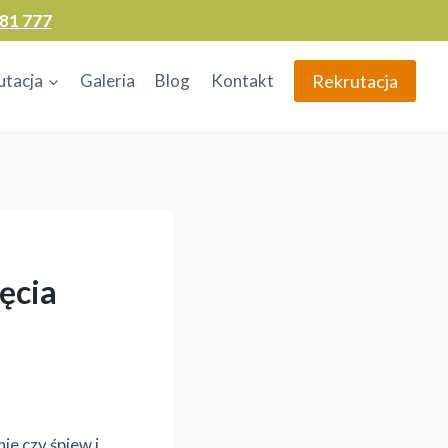
81 777
Rekrutacja
utacja
Galeria
Blog
Kontakt
ęcia
e czy śpiew i