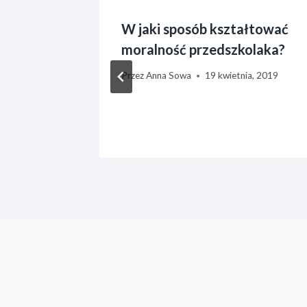
ek przed
W jaki sposób kształtować
moralność przedszkolaka?
a, 2018
Przez
Anna Sowa
19 kwietnia, 2019