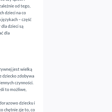
zależnie od tego,
h dzieci na co
 językach – część
dla dzieci są
ać dla
ywnej jest wielką
że dziecko zdobywa
iennych czynności.
śli to możliwe,
żdorazowo dziecku i
o chętnie zje to, co