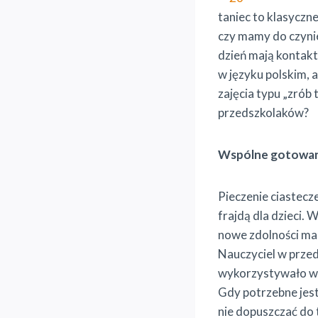
taniec to klasyczne
czy mamy do czynie
dzień mają kontakt
w języku polskim, a
zajęcia typu „zrób
przedszkolaków?
Wspólne gotowa
Pieczenie ciastecz
frajdą dla dzieci.
nowe zdolności man
Nauczyciel w przeds
wykorzystywało wy
Gdy potrzebne jest
nie dopuszczać do t