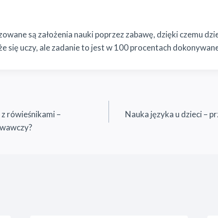
zowane są założenia nauki poprzez zabawę, dzięki czemu dzi
że się uczy, ale zadanie to jest w 100 procentach dokonywane
z rówieśnikami –
Nauka języka u dzieci – p
owawczy?