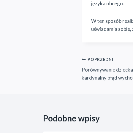
języka obcego.
W ten sposób reali
uświadamia sobie, 
Nawigacja
POPRZEDNI
Porównywanie dziecka 
wpisu
kardynalny błąd wych
Podobne wpisy