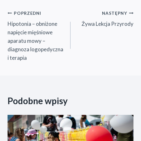
Nawigacja
POPRZEDNI
NASTĘPNY
Hipotonia – obniżone
Żywa Lekcja Przyrody
wpisu
napięcie mięśniowe
aparatu mowy –
diagnoza logopedyczna
i terapia
Podobne wpisy