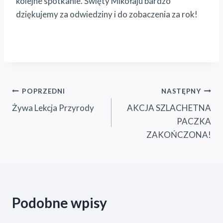
kolejne spotkanie. Święty Mikołaju bardzo
dziękujemy za odwiedziny i do zobaczenia za rok!
Nawigacja
POPRZEDNI
NASTĘPNY
Żywa Lekcja Przyrody
AKCJA SZLACHETNA
wpisu
PACZKA
ZAKOŃCZONA!
Podobne wpisy