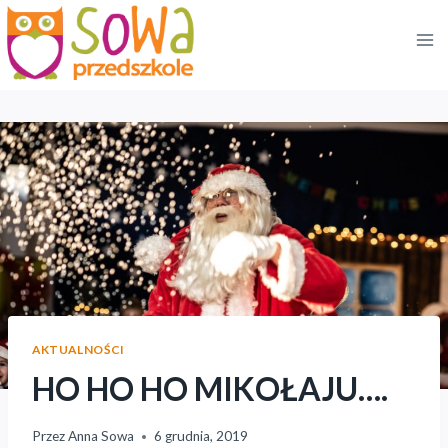
Przejdź
do
treści
AKTUALNOŚCI
HO HO HO MIKOŁAJU….
Przez
Anna Sowa
6 grudnia, 2019