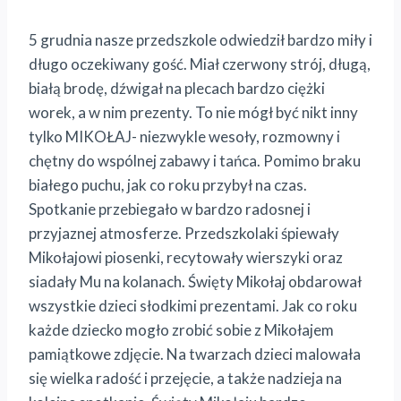
5 grudnia nasze przedszkole odwiedził bardzo miły i
długo oczekiwany gość. Miał czerwony strój, długą,
białą brodę, dźwigał na plecach bardzo ciężki
worek, a w nim prezenty. To nie mógł być nikt inny
tylko MIKOŁAJ- niezwykle wesoły, rozmowny i
chętny do wspólnej zabawy i tańca. Pomimo braku
białego puchu, jak co roku przybył na czas.
Spotkanie przebiegało w bardzo radosnej i
przyjaznej atmosferze. Przedszkolaki śpiewały
Mikołajowi piosenki, recytowały wierszyki oraz
siadały Mu na kolanach. Święty Mikołaj obdarował
wszystkie dzieci słodkimi prezentami. Jak co roku
każde dziecko mogło zrobić sobie z Mikołajem
pamiątkowe zdjęcie. Na twarzach dzieci malowała
się wielka radość i przejęcie, a także nadzieja na