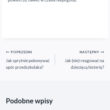
Nawigacja
POPRZEDNI
NASTĘPNY
Jak sprytnie pokonywać
Jak (nie) reagować na
wpisu
upór przedszkolaka?
dziecięcą histerię?
Podobne wpisy