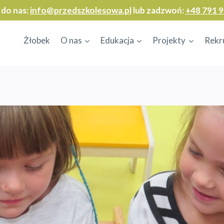
 do nas:
info@przedszkolesowa.pl
lub zadzwoń:
+48 791 9
Żłobek
O nas
Edukacja
Projekty
Rekr