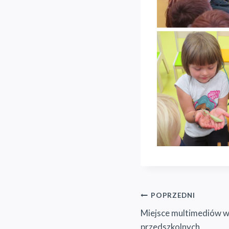
Nawigacja
POPRZEDNI
Miejsce multimediów 
wpisu
przedszkolnych