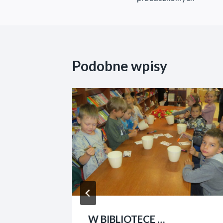
Podobne wpisy
nia Taty
W BIBLIOTECE …