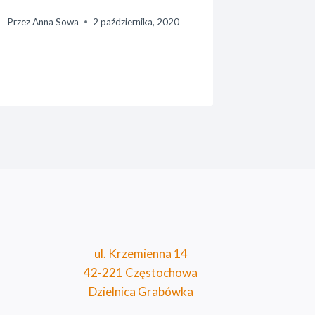
Przez
Anna Sowa
2 października, 2020
Przez
Anna 
ul. Krzemienna 14
42-221 Częstochowa
Dzielnica Grabówka