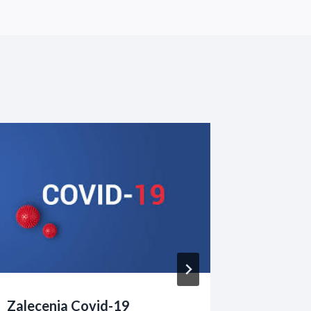
Zalecenia Covid-19
Nabór n