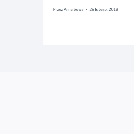
 święto
Przez
Anna Sowa
26 lutego, 2018
?
a, 2025