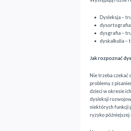
Dysleksja – tr
dysortografia 
dysgrafia – t
dyskalkulia – 
Jak rozpoznać dy
Nie trzeba czekać 
problemy z pisani
dzieci w okresie i
dysleksji rozwojo
niektórych funkcji
ryzyko późniejszej 