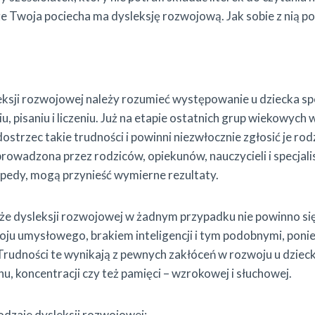
Twoja pociecha ma dysleksję rozwojową. Jak sobie z nią po
eksji rozwojowej należy rozumieć występowanie u dziecka sp
u, pisaniu i liczeniu. Już na etapie ostatnich grup wiekowych
ostrzec takie trudności i powinni niezwłocznie zgłosić je r
prowadzona przez rodziców, opiekunów, nauczycieli i specjal
edy, mogą przynieść wymierne rezultaty.
 że dysleksji rozwojowej w żadnym przypadku nie powinno się
ju umysłowego, brakiem inteligencji i tym podobnymi, poni
rudności te wynikają z pewnych zakłóceń w rozwoju u dziec
u, koncentracji czy też pamięci – wzrokowej i słuchowej.
dzaje dysleksji rozwojowej: