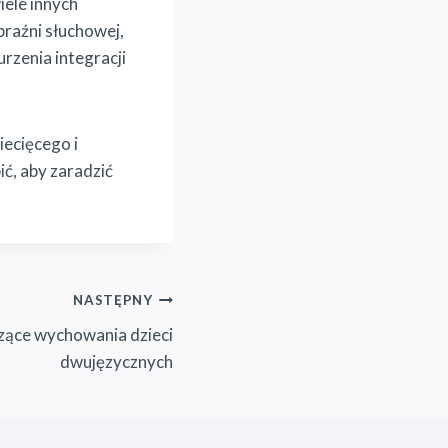
ele innych
braźni słuchowej,
zenia integracji
iecięcego i
ić, aby zaradzić
NASTĘPNY
ące wychowania dzieci
dwujęzycznych