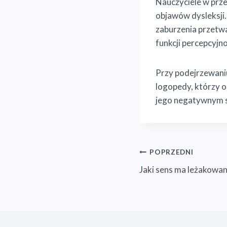
Nauczyciele w prz
objawów dysleksji.
zaburzenia przetw
funkcji percepcyjn
Przy podejrzewaniu 
logopedy, którzy oc
jego negatywnym s
Nawigacja
POPRZEDNI
Jaki sens ma leżakowan
wpisu