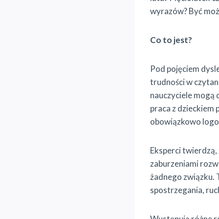
wyrazów? Być może 
Co to jest?
Pod pojęciem dysl
trudności w czytani
nauczyciele mogą d
praca z dzieckiem 
obowiązkowo logop
Eksperci twierdzą,
zaburzeniami rozwo
żadnego związku. T
spostrzegania, ruch
Występują różne ro