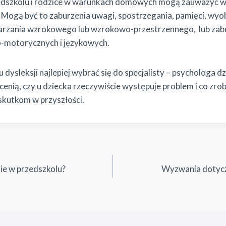
edszkolu i rodzice w warunkach domowych mogą zauważyć wi
 Mogą być to zaburzenia uwagi, spostrzegania, pamięci, wyo
arzania wzrokowego lub wzrokowo-przestrzennego, lub zabur
o-motorycznych i językowych.
dysleksji najlepiej wybrać się do specjalisty – psychologa dz
enią, czy u dziecka rzeczywiście występuje problem i co zrob
kutkom w przyszłości.
ie w przedszkolu?
Wyzwania dotycz