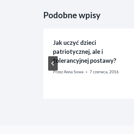
Podobne wpisy
Jak uczyć dzieci
ecka
patriotycznej, ale i
tolerancyjnej postawy?
Przez
Anna Sowa
7 czerwca, 2016
16