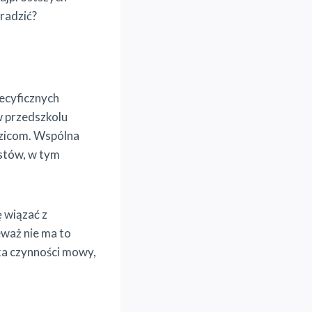
radzić?
ecyficznych
 w przedszkolu
odzicom. Wspólna
istów, w tym
 wiązać z
eważ nie ma to
ka czynności mowy,