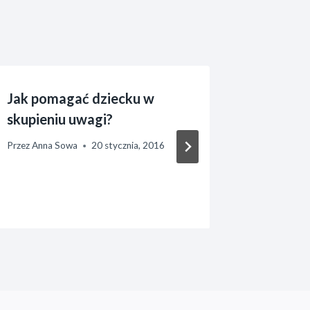
Jak pomagać dziecku w
Jak bud
skupieniu uwagi?
swojego
Przez
Anna Sowa
20 stycznia, 2016
Przez
Anna 