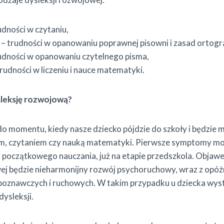
udności w czytaniu,
– trudności w opanowaniu poprawnej pisowni i zasad ortogra
rudności w opanowaniu czytelnego pisma,
trudności w liczeniu i nauce matematyki.
sleksję rozwojową?
do momentu, kiedy nasze dziecko pójdzie do szkoły i będzie
em, czytaniem czy nauką matematyki. Pierwsze symptomy m
ch początkowego nauczania, już na etapie przedszkola. Objaw
wej będzie nieharmonijny rozwój psychoruchowy, wraz z opó
 poznawczych i ruchowych. W takim przypadku u dziecka wys
dysleksji.