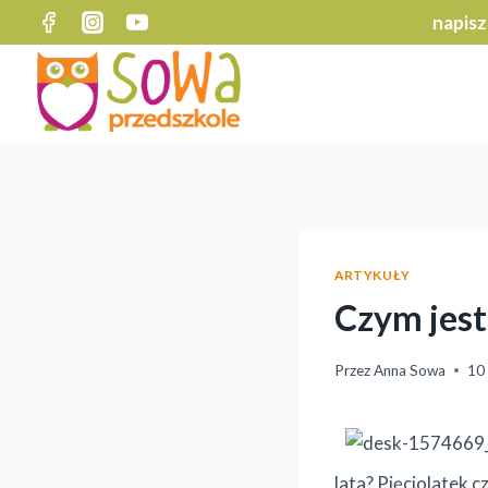
Przejdź
napisz
do
treści
ARTYKUŁY
Czym jest
Przez
Anna Sowa
10 
lata? Pięciolatek c