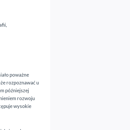
fii,
 miało poważne
oże rozpoznawać u
em późniejszej
źnieniem rozwoju
tępuje wysokie