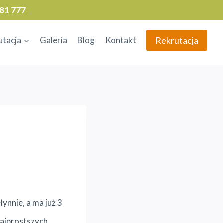
81 777
Rekrutacja
utacja
Galeria
Blog
Kontakt
ynnie, a ma już 3
 najprostszych