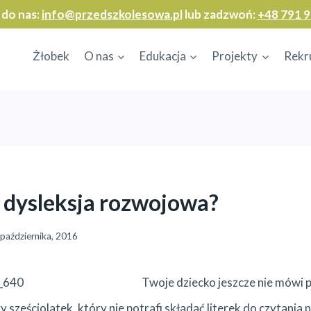
 do nas:
info@przedszkolesowa.pl
lub zadzwoń:
+48 791 9
Żłobek
O nas
Edukacja
Projekty
Rekr
 dysleksja rozwojowa?
października, 2016
Twoje dziecko jeszcze nie mówi pł
zy sześciolatek, który nie potrafi składać literek do czytania