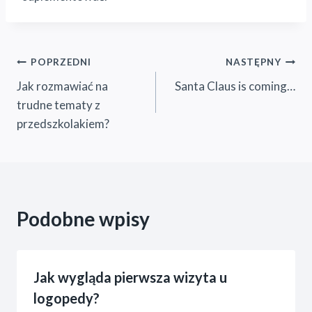
Nawigacja
POPRZEDNI
NASTĘPNY
Jak rozmawiać na
Santa Claus is coming…
wpisu
trudne tematy z
przedszkolakiem?
Podobne wpisy
Jak wygląda pierwsza wizyta u
logopedy?