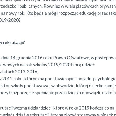
przedszkoli publicznych. Również w wielu placówkach prywatn
na nowy rok. Kto będzie mógł rozpocząć edukację przedszk
2019/2020?
w rekrutacji?
z dnia 14 grudnia 2016 roku Prawo Oświatowe, w postępow
stwowych na rok szkolny 2019/2020 biorą udział:
w latach 2013-2016,
w 2012 roku, którym na podstawie opinii poradni psychologi
ektor szkoły podstawowej w obwodzie, której dziecko zamie
oczył rozpoczęcie spełnianie przez dziecko obowiązku szkol
utacji wezmą udział dzieci, które w roku 2019 kończą co najmn
by wziąć udział w rekrutacji, trzeba złożyć stosowny wniosek