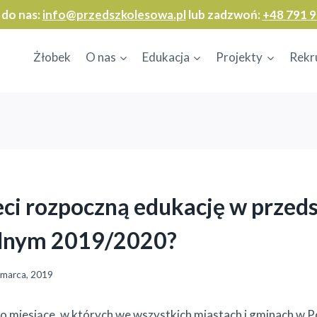
 do nas:
info@przedszkolesowa.pl
lub zadzwoń:
+48 791 9
Żłobek
O nas
Edukacja
Projekty
Rekr
eci rozpoczną edukację w przed
olnym 2019/2020?
 marca, 2019
to miesiące, w których we wszystkich miastach i gminach w 