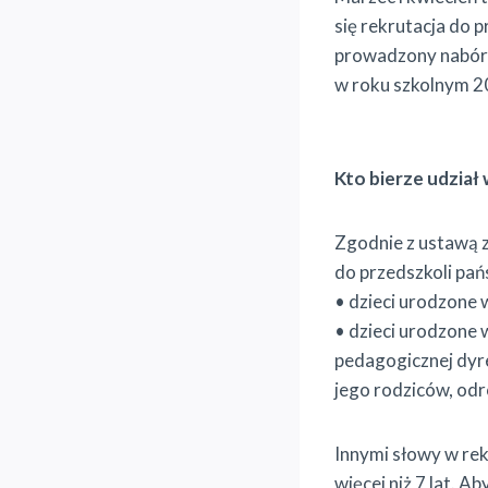
się rekrutacja do 
prowadzony nabór 
w roku szkolnym 
Kto bierze udział 
Zgodnie z ustawą 
do przedszkoli pań
• dzieci urodzone 
• dzieci urodzone 
pedagogicznej dyr
jego rodziców, odr
Innymi słowy w rekr
więcej niż 7 lat. A