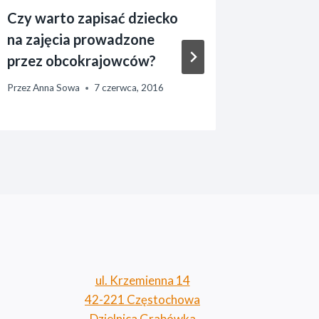
Czy warto zapisać dziecko
Muzyka 
na zajęcia prowadzone
przeds
przez obcokrajowców?
Przez
Anna 
Przez
Anna Sowa
7 czerwca, 2016
ul. Krzemienna 14
42-221 Częstochowa
Dzielnica Grabówka