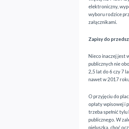
elektroniczny, wyp
wyboru rodzice pr
załącznikami.
Zapisy do przedsz
Nieco inaczej jest
publicznych nie obo
2,5 lat do 6 czy 7 
nawet w 2017 roku
O przyjęciu do pla
opłaty wpisowej i p
trzeba spełnić tyl
publicznego. W zal
pieluszką, choć oc