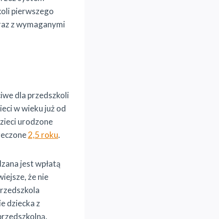
koli pierwszego
wraz z wymaganymi
iwe dla przedszkoli
ieci w wieku już od
dzieci urodzone
rzeczone
2,5 roku
.
dzana jest wpłatą
iejsze, że nie
przedszkola
e dziecka z
przedszkolną.