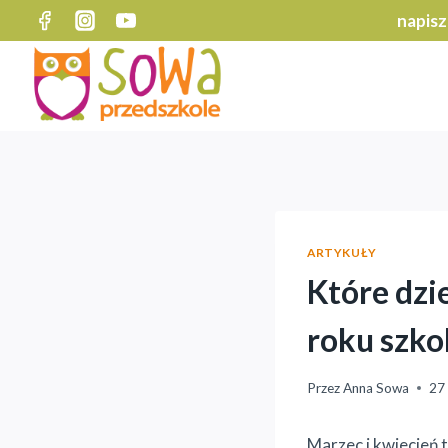
Przejdź
napisz
do
treści
ARTYKUŁY
Które dzi
roku szk
Przez
Anna Sowa
27
Marzec i kwiecień 