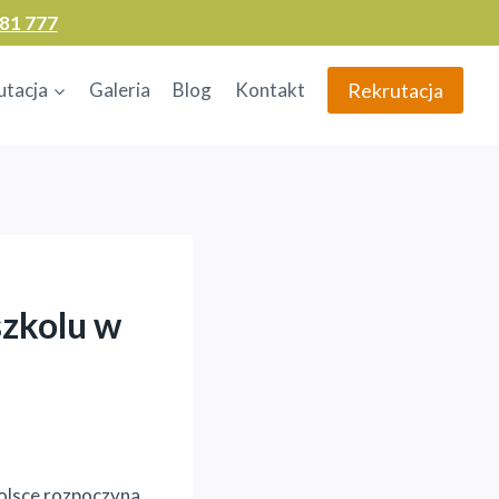
81 777
Rekrutacja
utacja
Galeria
Blog
Kontakt
szkolu w
Polsce rozpoczyna