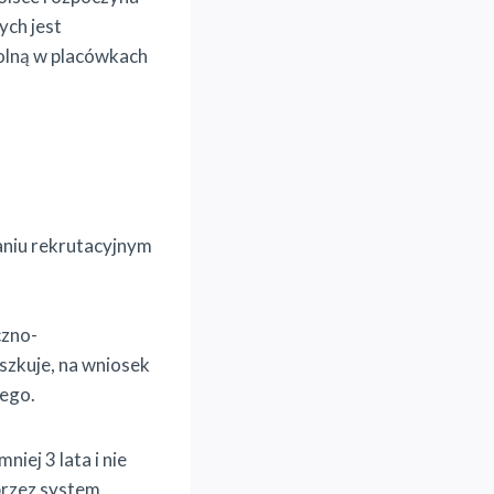
ych jest
olną w placówkach
aniu rekrutacyjnym
czno-
szkuje, na wniosek
nego.
iej 3 lata i nie
 przez system