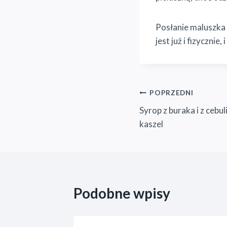
Posłanie maluszka
jest już i fizyczni
Nawigacja
POPRZEDNI
Syrop z buraka i z cebu
wpisu
kaszel
Podobne wpisy