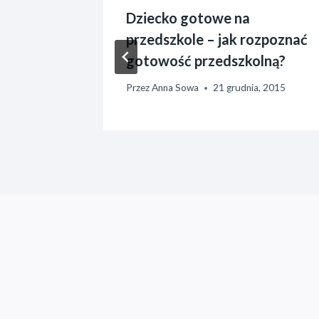
etamol
Dziecko gotowe na
ku w
przedszkole – jak rozpoznać
ączki?
gotowość przedszkolną?
rnika, 2017
Przez
Anna Sowa
21 grudnia, 2015