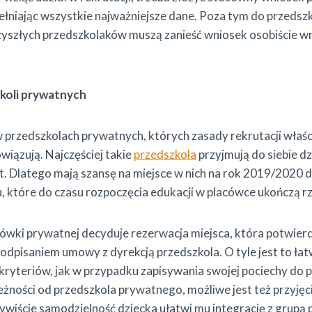
ełniając wszystkie najważniejsze dane. Poza tym do przedsz
zyszłych przedszkolaków muszą zanieść wniosek osobiście 
koli prywatnych
 w przedszkolach prywatnych, których zasady rekrutacji właśc
wiązują. Najczęściej takie
przedszkola
przyjmują do siebie dz
lat. Dlatego mają szansę na miejsce w nich na rok 2019/2020 
, które do czasu rozpoczęcia edukacji w placówce ukończą 
cówki prywatnej decyduje rezerwacja miejsca, która potwier
odpisaniem umowy z dyrekcją przedszkola. O tyle jest to łatw
u kryteriów, jak w przypadku zapisywania swojej pociechy do 
eżności od przedszkola prywatnego, możliwe jest też przyjęci
zywiście samodzielność dziecka ułatwi mu integrację z grupą 