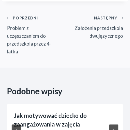
Nawigacja
POPRZEDNI
NASTĘPNY
Problem z
Założenia przedszkola
wpisu
uczęszczaniem do
dwujęzycznego
przedszkola przez 4-
latka
Podobne wpisy
Jak motywować dziecko do
zaangażowania w zajęcia