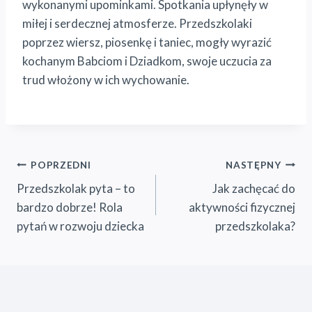
wykonanymi upominkami. Spotkania upłynęły w
miłej i serdecznej atmosferze. Przedszkolaki
poprzez wiersz, piosenkę i taniec, mogły wyrazić
kochanym Babciom i Dziadkom, swoje uczucia za
trud włożony w ich wychowanie.
Nawigacja
POPRZEDNI
NASTĘPNY
Przedszkolak pyta – to
Jak zachęcać do
wpisu
bardzo dobrze! Rola
aktywności fizycznej
pytań w rozwoju dziecka
przedszkolaka?