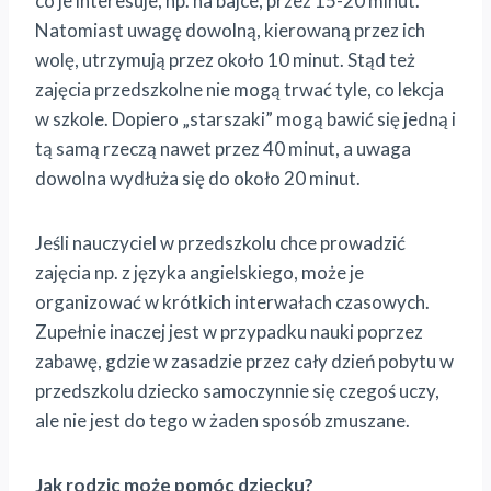
co je interesuje, np. na bajce, przez 15-20 minut.
Natomiast uwagę dowolną, kierowaną przez ich
wolę, utrzymują przez około 10 minut. Stąd też
zajęcia przedszkolne nie mogą trwać tyle, co lekcja
w szkole. Dopiero „starszaki” mogą bawić się jedną i
tą samą rzeczą nawet przez 40 minut, a uwaga
dowolna wydłuża się do około 20 minut.
Jeśli nauczyciel w przedszkolu chce prowadzić
zajęcia np. z języka angielskiego, może je
organizować w krótkich interwałach czasowych.
Zupełnie inaczej jest w przypadku nauki poprzez
zabawę, gdzie w zasadzie przez cały dzień pobytu w
przedszkolu dziecko samoczynnie się czegoś uczy,
ale nie jest do tego w żaden sposób zmuszane.
Jak rodzic może pomóc dziecku?