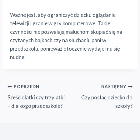
Ważne jest, aby ograniczyć dziecku oglądanie
telewizji i granie w gry komputerowe. Takie
czynności nie pozwalają maluchom skupiać się na
czytanych bajkach czy na słuchaniu pani w
przedszkolu, ponieważ otoczenie wydaje mu się
nudne.
Nawigacja
POPRZEDNI
NASTĘPNY
Sześciolatki czy trzylatki
Czy posłać dziecko do
wpisu
– dla kogo przedszkole?
szkoły?