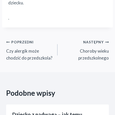
dziecku.
.
Nawigacja
POPRZEDNI
NASTĘPNY
Czy alergik może
Choroby wieku
wpisu
chodzić do przedszkola?
przedszkolnego
Podobne wpisy
Dziecko z nadwagą – jak temu